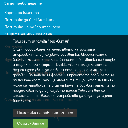
За потребителите
Харта на клиента
Политика за бисквитките
Политика на поверителност
Защита на личните данни
Този сайт използва "бисквитки"
Контакти
С цел подобряване на качеството на услугата
(търговската) използваме бисквитки, включително и
Изтриване на лични данни
бисквитки на трети лица (например бисквитки на Google
и социални платформи). Бисквитките също могат да
бъдат използвани за отварянето на персонализирани
Подаване на сигнали за нарушения по ЗЗЛПСПОИН
добавки. За повече информация прочетете правилата за
поверителност, тук ще намерите също информация как
може да управлявате и да откажете бисквитките. Като
продължавате да използвате нашия Уебсайт вие се
съгласявате на Вашето устройство да бъдат запазени
© 2026. Община Николаево.
Карта на сайта
бисквитки.
Политика на поверителност
Съгласявам се