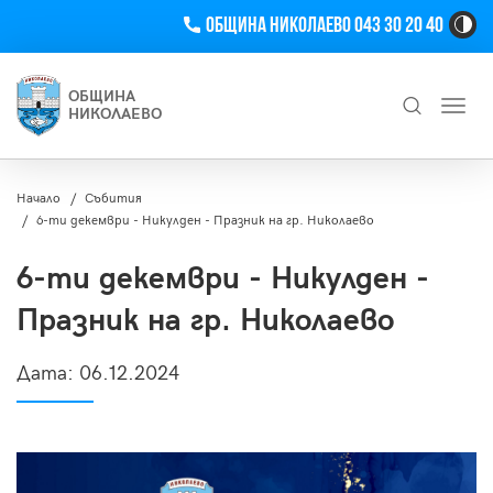
Телефон
Община Николаево 043 30 20 40
Hi
Co
Tog
ОБЩИНА
Toggl
Bu
НИКОЛАЕВО
navig
Търсене
Начало
Събития
6-ти декември - Никулден - Празник на гр. Николаево
6-ти декември - Никулден -
Празник на гр. Николаево
Дата:
06.12.2024