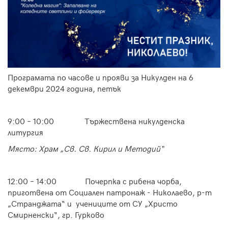
П
рограмата по часове и прояви за Никулден на 6
декември 2024 година
, петък
9:00 – 10:00 Тържествена никулденска
литургия
Място: Храм „Св. Св. Кирил и Методий“
12:00 – 14:00 Почерпка с рибена чорба,
приготвена от Социален патронаж - Николаево, р-т
„Странджата“ и учениците от СУ „Христо
Смирненски“, гр. Гурково