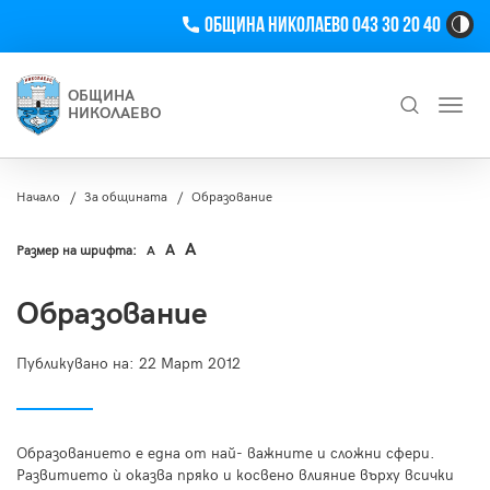
Телефон
Община Николаево 043 30 20 40
Hi
Co
Tog
ОБЩИНА
Toggl
Bu
НИКОЛАЕВО
navig
Търсене
Начало
За общината
Образование
A
A
Размер на шрифта:
A
Образование
Публикувано на:
22 Март 2012
Образованието е една от най- важните и сложни сфери.
Развитието ѝ оказва пряко и косвено влияние върху всички