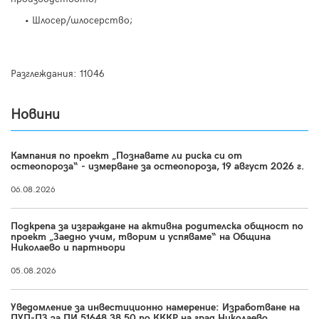
• Шлосер/шлосерство;
Разглеждания: 11046
Новини
Кампания по проект „Познавате ли риска си от
остеопороза“ - измерване за остеопороза, 19 август 2026 г.
06.08.2026
Подкрепа за изграждане на активна родителска общност по
проект „Заедно учим, творим и успяваме“ на Община
Николаево и партньори
05.08.2026
Уведомление за инвестиционно намерение: Изработване на
ПУП-ПЗ за ПИ 51648.38.50 по КККР на град Николаево,