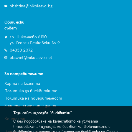
obshtina@nikolaevo.bg
Общински
съвет
гр. Николаево 6190
ул. Георги Бенковски № 9
04330 2072
obsavet@nikolaevo.net
За потребителите
Харта на клиента
Политика за бисквитките
Политика на поверителност
Защита на личните данни
Този сайт използва "бисквитки"
Контакти
С цел подобряване на качеството на услугата
(търговската) използваме бисквитки, включително и