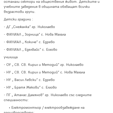
останали сектори на обществения живот. Детските и
учебните заведения в общината обхващат всички
възрастови групи.
Детски градини :
- ДГ „Снежанка” гр. Николаево
- ФИЛИАЛ „ Зорница” с. Нова Махала
- ФИЛИАЛ „ Кокиче” с. Едрево
- ФИЛИАЛ „ Еделвайс” с. Елхово
училища
- ОУ „ Св. Св. Кирил и Методий” гр. Николаево
- НУ „ Св. Св. Кирил и Методий” с. Нова Махала
- НУ „ Васил Левски” с. Едрево
- НУ „ Братя Жекови” с. Елхово
- ПГ „ Атанас Дамянов” гр. Николаево със следните
специалности:
• Електромонтьор / електрообзавеждане на
производството;