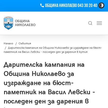
Телефон
Община Николаево 043 30 20 40
Hi
Co
Tog
ОБЩИНА
Toggl
Bu
НИКОЛАЕВО
navig
Търсене
Начало
Събития
Дарителска кампания на Община Николаево за изграждане на бюст-
паметник на Васил Левски - последен ден за дарения в кутия
Дарителска кампания на
Община Николаево за
изграждане на бюст-
паметник на Васил Левски -
последен ден за дарения в