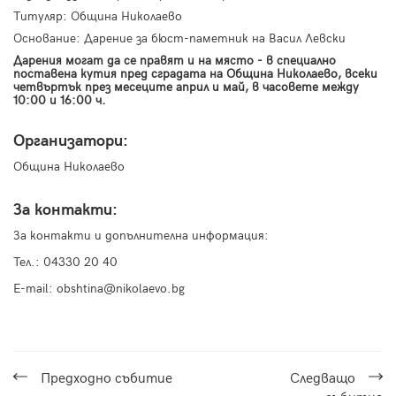
Титуляр: Община Николаево
Основание: Дарение за бюст-паметник на Васил Левски
Дарения могат да се правят и на място - в специално
поставена кутия пред сградата на Община Николаево, всеки
четвъртък през месеците април и май, в часовете между
10:00 и 16:00 ч.
Организатори:
Община Николаево
За контакти:
За контакти и допълнителна информация:
Тел.: 04330 20 40
E-mail: obshtina@nikolaevo.bg
Предходнo събитие
Следващo