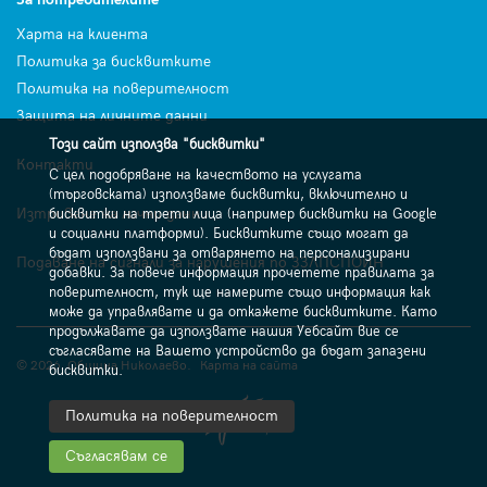
Харта на клиента
Политика за бисквитките
Политика на поверителност
Защита на личните данни
Този сайт използва "бисквитки"
Контакти
С цел подобряване на качеството на услугата
(търговската) използваме бисквитки, включително и
Изтриване на лични данни
бисквитки на трети лица (например бисквитки на Google
и социални платформи). Бисквитките също могат да
бъдат използвани за отварянето на персонализирани
Подаване на сигнали за нарушения по ЗЗЛПСПОИН
добавки. За повече информация прочетете правилата за
поверителност, тук ще намерите също информация как
може да управлявате и да откажете бисквитките. Като
продължавате да използвате нашия Уебсайт вие се
съгласявате на Вашето устройство да бъдат запазени
© 2026. Община Николаево.
Карта на сайта
бисквитки.
Политика на поверителност
Съгласявам се