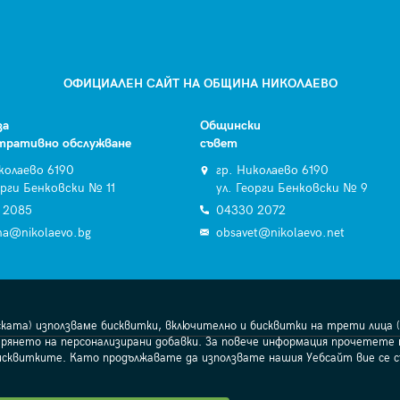
ОФИЦИАЛЕН САЙТ НА ОБЩИНА НИКОЛАЕВО
за
Общински
тративно обслужване
съвет
колаево 6190
гр. Николаево 6190
орги Бенковски № 11
ул. Георги Бенковски № 9
 2085
04330 2072
na@nikolaevo.bg
obsavet@nikolaevo.net
ската) използваме бисквитки, включително и бисквитки на трети лица (
рянето на персонализирани добавки. За повече информация прочетете
исквитките. Като продължавате да използвате нашия Уебсайт вие се 