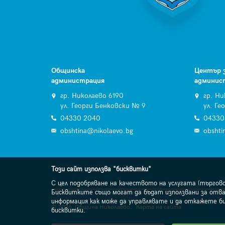
Общинска
Център 
администрация
админис
гр. Николаево 6190
гр. Ни
ул. Георги Бенковски № 9
ул. Ге
04330 2040
04330
obshtina@nikolaevo.bg
obshti
Този сайт използва "бисквитки"
С цел подобряване на качеството на услугата (търгов
Бисквитките също могат да бъдат използвани за отва
информация как може да управлявате и да откажете б
© 2026. Община Николаево.
Карта на сайта
бисквитки.