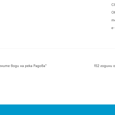
С
О
т
e-
ените води на река Радова“
152 години 