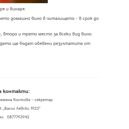
ря и винаря.
оето домашно вино в читалището - в срок до
, второ и трето място за всеки вид вино.
където ще бъдат обявени резултатите от
а контакти:
ремена Костова – секретар
Ч „Васил Левски 1923“
ел. 0877793942