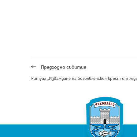
Предходнo събитие
Ритуал „Изваждане на богоявленския кръст от лед