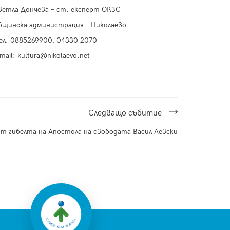
ветла Дончева – ст. експерт ОКЗС
бщинска администрация - Николаево
ел. 0885269900, 04330 2070
mail
:
kultura
@nikolaevo.net
Следващo събитие
от гибелта на Апостола на свободата Васил Левски