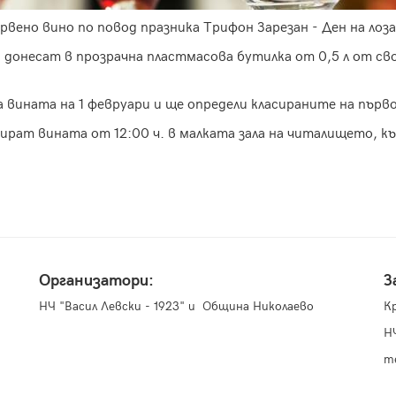
рвено вино по повод празника Трифон Зарезан - Ден на лоза
 донесат в прозрачна пластмасова бутилка от 0,5 л от св
 вината на 1 февруари и ще определи класираните на първо
тират вината от 12:00 ч. в малката зала на читалището, 
Организатори:
З
НЧ "Васил Левски - 1923" и Община Николаево
К
Н
т