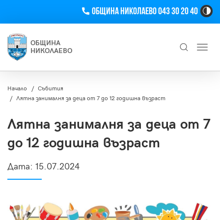
Телефон
Община Николаево 043 30 20 40
Hi
Co
Tog
ОБЩИНА
Toggl
Bu
НИКОЛАЕВО
navig
Търсене
Начало
Събития
Лятна занималня за деца от 7 до 12 годишна възраст
Лятна занималня за деца от 7
до 12 годишна възраст
Дата:
15.07.2024