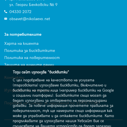
ул. Георги Бенковски № 9
04330 2072
obsavet@nikolaevo.net
За потребителите
Харта на клиента
Политика за бисквитките
Политика на поверителност
Защита на личните данни
Този сайт използва "бисквитки"
Контакти
С цел подобряване на качеството на услугата
(търговската) използваме бисквитки, включително и
Изтриване на лични данни
бисквитки на трети лица (например бисквитки на Google
и социални платформи). Бисквитките също могат да
бъдат използвани за отварянето на персонализирани
Подаване на сигнали за нарушения по ЗЗЛПСПОИН
добавки. За повече информация прочетете правилата за
поверителност, тук ще намерите също информация как
може да управлявате и да откажете бисквитките. Като
продължавате да използвате нашия Уебсайт вие се
съгласявате на Вашето устройство да бъдат запазени