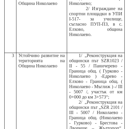
Община Николаево
Николаево;
2/
Изграждане на
спортни площадки в УПИ
I-517- за училище,
съгласно ПУП-ПЗ, в с.
Елхово, община
Николаево.
3
Устойчиво развитие на
1/
„Реконструкция на
територията на
общински път SZR1023 /
Община Николаево
ІІ - 55 / Паничерево -
Граница общ. ( Гурково -
Николаево ) -Едрево -
Елхово - Граница общ. (
Николаево - Мъглиж ) -/ ІІІ
- 5007 /, участък от км
0+000 до км 3+573“;
2/
„Реконструкция на
общински път „SZR 2101 /
ІІІ - 5007 / Николаево -
Граница общ. (Николаево
- Гурково) - Брестова -
Дворище – Жълтопоп“,