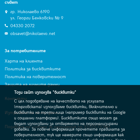
съвет
гр. Николаево 6190
ул. Георги Бенковски № 9
04330 2072
obsavet@nikolaevo.net
За потребителите
Харта на клиента
Политика за бисквитките
Политика на поверителност
Защита на личните данни
Този сайт използва "бисквитки"
Контакти
С цел подобряване на качеството на услугата
(търговската) използваме бисквитки, включително и
Изтриване на лични данни
бисквитки на трети лица (например бисквитки на Google
и социални платформи). Бисквитките също могат да
бъдат използвани за отварянето на персонализирани
Подаване на сигнали за нарушения по ЗЗЛПСПОИН
добавки. За повече информация прочетете правилата за
поверителност, тук ще намерите също информация как