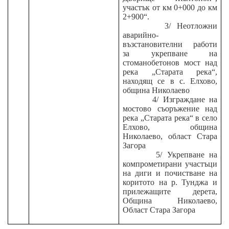
участък от км 0+000 до км
2+900“.
3/
Неотложни
аварийно-
възстановителни работи
за укрепване на
стоманобетонов мост над
река „Старата река“,
находящ се в с. Елхово,
община Николаево
4/
Изграждане на
мостово съоръжение над
река „Старата река“ в село
Елхово, община
Николаево, област Стара
Загора
5/ Укрепване на
компрометирани участъци
на диги и почистване на
коритото на р. Тунджа и
прилежащите дерета,
Община Николаево,
Област Стара Загора