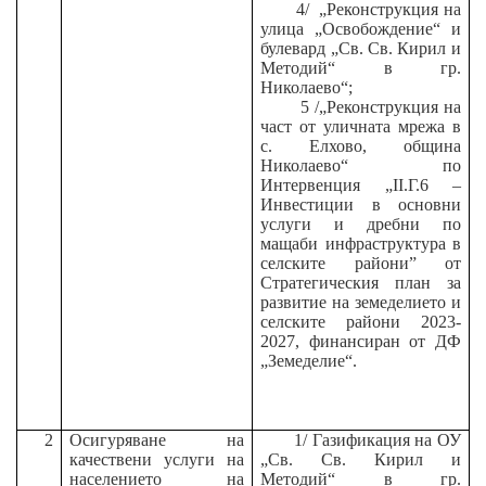
4/
„Реконструкция на
улица „Освобождение“ и
булевард „Св. Св. Кирил и
Методий“ в гр.
Николаево“;
5 /„Реконструкция на
част от уличната мрежа в
с. Елхово, община
Николаево“ по
Интервенция „II.Г.6 –
Инвестиции в основни
услуги и дребни по
мащаби инфраструктура в
селските райони” от
Стратегическия план за
развитие на земеделието и
селските райони 2023-
2027, финансиран от ДФ
„Земеделие“.
2
Осигуряване на
1/
Газификация на ОУ
качествени услуги на
„Св. Св. Кирил и
населението на
Методий“ в гр.