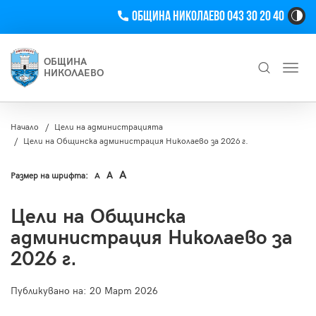
Телефон
Община Николаево 043 30 20 40
Hi
Co
Tog
ОБЩИНА
Toggl
Bu
НИКОЛАЕВО
navig
Търсене
Начало
Цели на администрацията
Цели на Общинска администрация Николаево за 2026 г.
A
A
Размер на шрифта:
A
Цели на Общинска
администрация Николаево за
2026 г.
Публикувано на:
20 Март 2026