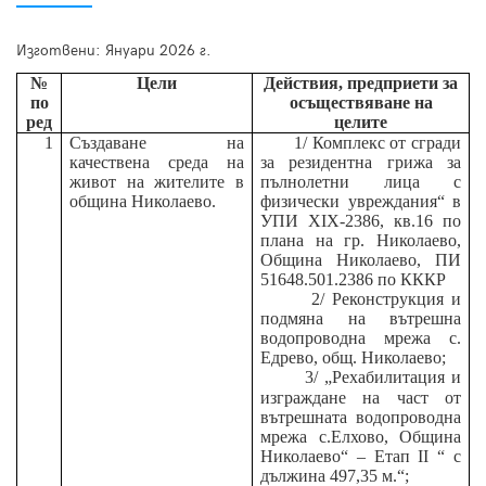
Изготвени: Януари 2026 г.
№
Цели
Действия, предприети за
по
осъществяване на
ред
целите
1
Създаване на
1/
Комплекс от сгради
качествена среда на
за резидентна грижа за
живот на жителите в
пълнолетни лица с
община Николаево.
физически увреждания“ в
УПИ XIX-2386, кв.16 по
плана на гр. Николаево,
Община Николаево, ПИ
51648.501.2386 по КККР
2/
Реконструкция и
подмяна на вътрешна
водопроводна мрежа с.
Едрево, общ. Николаево;
3/
„Рехабилитация и
изграждане на част от
вътрешната водопроводна
мрежа с.Елхово, Община
Николаево“ – Етап II “ с
дължина 497,35 м.“
;