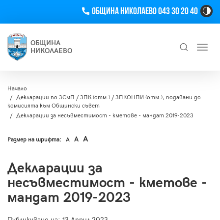
Телефон
Община Николаево 043 30 20 40
Hi
Co
Tog
ОБЩИНА
Toggl
Bu
НИКОЛАЕВО
navig
Търсене
Начало
Декларации по ЗСмП / ЗПК (отм.) / ЗПКОНПИ (отм.), подавани до
комисията към Общински съвет
Декларации за несъвместимост - кметове - мандат 2019-2023
A
A
Размер на шрифта:
A
Декларации за
несъвместимост - кметове -
мандат 2019-2023
Публикувано на:
13 Април 2023