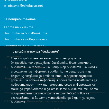
obsavet@nikolaevo.net
За потребителите
Харта на клиента
Политика за бисквитките
Политика на поверителност
Защита на личните данни
Този сайт използва "бисквитки"
Контакти
С цел подобряване на качеството на услугата
(търговската) използваме бисквитки, включително и
Изтриване на лични данни
бисквитки на трети лица (например бисквитки на Google
и социални платформи). Бисквитките също могат да
бъдат използвани за отварянето на персонализирани
Подаване на сигнали за нарушения по ЗЗЛПСПОИН
добавки. За повече информация прочетете правилата за
поверителност, тук ще намерите също информация как
може да управлявате и да откажете бисквитките. Като
продължавате да използвате нашия Уебсайт вие се
съгласявате на Вашето устройство да бъдат запазени
© 2026. Община Николаево.
Карта на сайта
бисквитки.