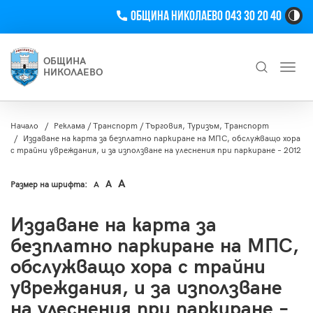
Телефон
Община Николаево 043 30 20 40
Hi
Co
Tog
ОБЩИНА
Toggl
Bu
НИКОЛАЕВО
navig
Търсене
Начало
Реклама / Транспорт / Търговия, Туризъм, Транспорт
Издаване на карта за безплатно паркиране на МПС, обслужващо хора
с трайни увреждания, и за използване на улеснения при паркиране – 2012
A
A
Размер на шрифта:
A
Издаване на карта за
безплатно паркиране на МПС,
обслужващо хора с трайни
увреждания, и за използване
на улеснения при паркиране –