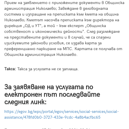
Прием на заявлението с приложените документи в Общинска
администрация Николаево; Завеждане в деловодната
система и изпращане на преписката към кмета на община
Николаево; Кметът насочва преписката към директора на
дирекция „ОД и УТ“, а той – към експерт „Общинска
собственост и икономически дейности“. След разглеждане
на представените документи и в случай, че са спазени
изискуемите законови условия, се издава карта за
преференциално паркиране на МПС. Картата се получава от
Общинска администрация Николаево.
Tакса:
Такса за услугата не се заплаща.
За заявяване на услугата по
електронен път последвайте
следния линк:
https://egov.bg/wps/portal/egov/services/social-services/social-
assistance/478fd0b0-3727-433e-9cdc-4a8b4acfbc65