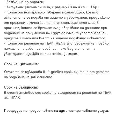
- Заявление по образец;
- Актуална цветна снимка, с размери 3 на 4 см. – 1 бр.;
- Копие от нотариално заверено пълномощно, когато
искането не се подава от лицето с увреждания, придружено
от оригинал и лична карта на упълномощеното лице в
оригинал, които се връщат след сверяване на данните при
подаване на документи или друг документ удостоверяващ
представителната власт на лицето подаващо искането;
- Копие от решение на ТЕЛК, НЕЛК за определяне на трайно
намалената работоспособност или вид и степен на
увреждане - изисква се при необходимост.
Срок на изпълнение:
Услугата се извършва в 14-дневен срок, считано от датата
на подаване на заявлението.
Срок на валидност:
В съответствие със срока на валидност на решение на ТЕЛК
или НЕЛК.
Процедура по предоставяне на административната услуга: