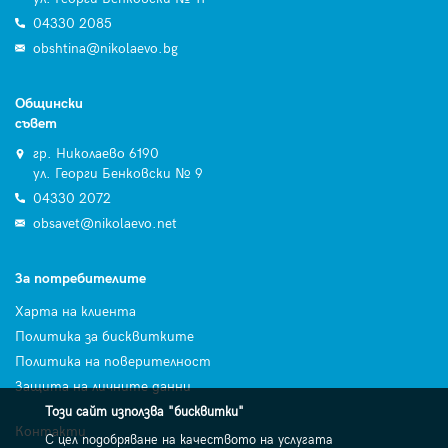
04330 2085
obshtina@nikolaevo.bg
Общински
съвет
гр. Николаево 6190
ул. Георги Бенковски № 9
04330 2072
obsavet@nikolaevo.net
За потребителите
Харта на клиента
Политика за бисквитките
Политика на поверителност
Защита на личните данни
Този сайт използва "бисквитки"
Контакти
С цел подобряване на качеството на услугата