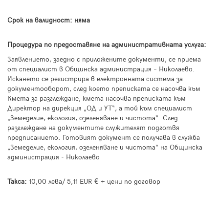
Срок на валидност:
няма
Процедура по предоставяне на административната услуга:
Заявлението, заедно с приложените документи, се приема
от специалист в Oбщинска администрация – Николаево.
Искането се регистрира в електронната система за
документооборот, след което преписката се насочва към
Кмета за разглеждане, кмета насочва преписката към
Директор на дирекция „ОД и УТ“, а той към специалист
„Земеделие, екология, озеленяване и чистота“. След
разглеждане на документите служителят подготвя
предписанието. Готовият документ се получава в служба
„Земеделие, екология, озеленяване и чистота“ на Общинска
администрация - Николаево
€
Такса:
10,00 лева/ 5,11 EUR
+ цени по договор