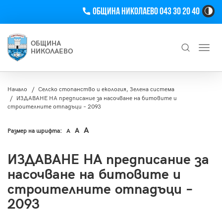
Телефон
Община Николаево 043 30 20 40
Hi
Co
Tog
ОБЩИНА
Toggl
Bu
НИКОЛАЕВО
navig
Търсене
Начало
Селско стопанство и екология, Зелена система
ИЗДАВАНЕ НА предписание за насочване на битовите и
строителните отпадъци – 2093
A
A
Размер на шрифта:
A
ИЗДАВАНЕ НА предписание за
насочване на битовите и
строителните отпадъци –
2093