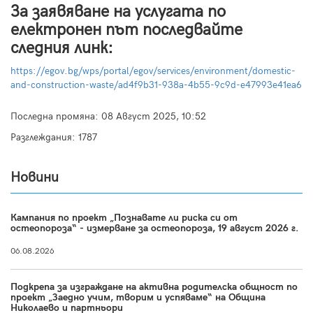
За заявяване на услугата по
електронен път последвайте
следния линк:
https://egov.bg/wps/portal/egov/services/environment/domestic-
and-construction-waste/ad4f9b31-938a-4b55-9c9d-e47993e41ea6
Последна промяна:
08 Август 2025, 10:52
Разглеждания: 1787
Новини
Кампания по проект „Познавате ли риска си от
остеопороза“ - измерване за остеопороза, 19 август 2026 г.
06.08.2026
Подкрепа за изграждане на активна родителска общност по
проект „Заедно учим, творим и успяваме“ на Община
Николаево и партньори