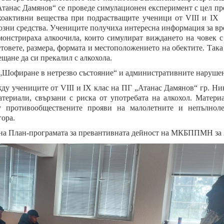
Атанас Дамянов“ се проведе симулационен експеримент с цел п
ихоактивни вещества при подрастващите ученици от
VIII
и
IX
возни средства. Учениците получиха интересна информация за вр
монстрираха алкоочила, които симулират виждането на човек с
товете, размера, формата и местоположението на обектите. Така
щане да си прекалил с алкохола.
„Шофиране в нетрезво състояние“ и административните наруше
жду учениците от
VIII
и
IX
клас на ПГ „Атанас Дамянов“ гр. Ни
атериали, свързани с риска от употребата на алкохол. Матери
 противообществените прояви на малолетните и непълноле
ора.
 на План-програмата за превантивната дейност на МКБППМН за 2