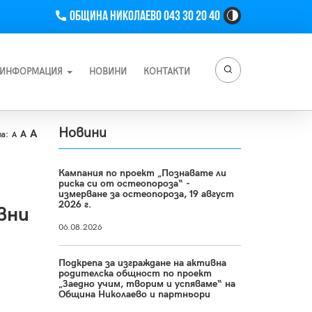
Телефон
Община Николаево 043 30 20 40
High
Contrast
Toggle
Button
ИНФОРМАЦИЯ
НОВИНИ
КОНТАКТИ
Новини
A
A
а:
A
Кампания по проект „Познавате ли
риска си от остеопороза“ -
измерване за остеопороза, 19 август
2026 г.
вни
06.08.2026
Подкрепа за изграждане на активна
родителска общност по проект
„Заедно учим, творим и успяваме“ на
Община Николаево и партньори