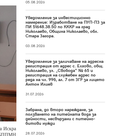
05.08.2026
Уведомление за инвестиционно
намерение: Изработване на ПУП-ПЗ за
ПИ 51648.38.50 по КККР на град
Николаево, Община Николаево, обл.
Стара Загора.
03.08.2026
Уведомление за заличаване на адресна
регистрация от адрес с. Елхово, общ.
Николаево, ул. „Свобода“ № 65 и
регистрация на служебен адрес по
реда на чл. 99б, ал. 7 от ЗГР за лицето
Антон Илиев
31.07.2026
Забрана, до второ нареждане, за
ползването на питейната вода за
дейности, несвързани с питейно-
битови нужди
жа Искра
28.07.2026
 МКБППМН