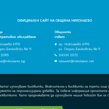
ОФИЦИАЛЕН САЙТ НА ОБЩИНА НИКОЛАЕВО
за
Общински
тративно обслужване
съвет
колаево 6190
гр. Николаево 6190
орги Бенковски № 11
ул. Георги Бенковски № 9
 2085
04330 2072
na@nikolaevo.bg
obsavet@nikolaevo.net
ската) използваме бисквитки, включително и бисквитки на трети лица (
рянето на персонализирани добавки. За повече информация прочетете
исквитките. Като продължавате да използвате нашия Уебсайт вие се 