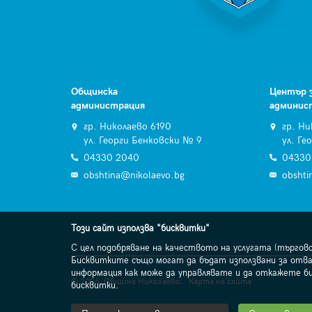
Общинска
Център 
администрация
админис
гр. Николаево 6190
гр. Ни
ул. Георги Бенковски № 9
ул. Ге
04330 2040
04330
obshtina@nikolaevo.bg
obshti
Този сайт използва "бисквитки"
С цел подобряване на качеството на услугата (търгов
Бисквитките също могат да бъдат използвани за отва
информация как може да управлявате и да откажете б
© 2026. Община Николаево.
Карта на сайта
бисквитки.