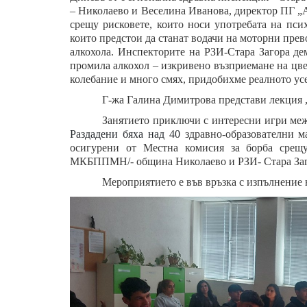
– Николаево и Веселина Иванова, директор ПГ „
срещу рисковете, които носи употребата на пс
които предстои да станат водачи на моторни пре
алкохола. Инспекторите на РЗИ-Стара Загора де
промила алкохол – изкривено възприемане на цве
колебание и много смях, придобихме реалното усе
Г-жа Галина Димитрова представи лекция 
Занятието приключи с интересни игри ме
Раздадени бяха над 40
здравно-образователни м
осигурени от Местна комисия за борба срещу
МКБППМН/- община Николаево и РЗИ- Стара Заг
Мероприятието е във връзка с изпълнение