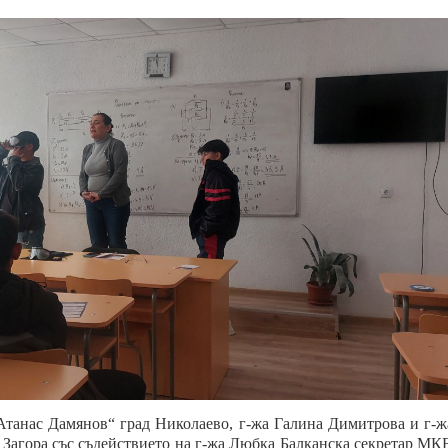
 „Атанас Дамянов“ град Николаево, г-жа Галина Димитрова и г-
а Загора със съдействието на г-жа Любка Балканска секретар