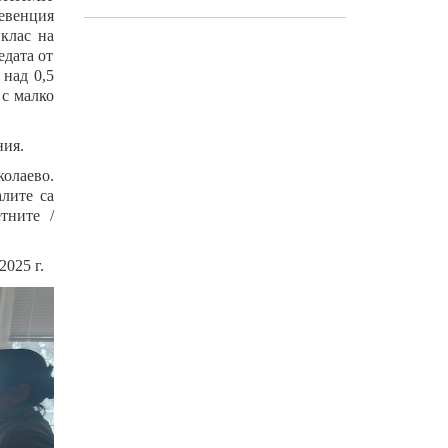
ревенция
клас на
едата от
 над 0,5
 с малко
ния.
колаево.
алите са
тните /
025 г.