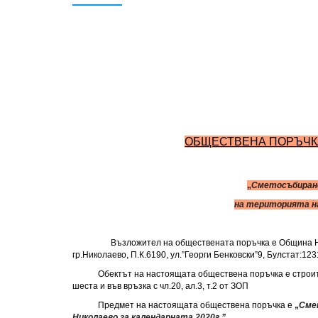
О
БЩЕСТВЕНА ПОРЪЧК
„
Сметосъбира
на територията н
Възложител на обществената поръчка е Община Н
гр.Николаево, П.К.6190, ул.”Георги Бенковски”9, Булстат:
Обектът на настоящата обществена поръчка е строите
шеста и във връзка с чл.20, ал.3, т.2 от ЗОП
Предмет на настоящата обществен
а поръчка е
„
Сме
Николаево
за календарната 2020
г.”