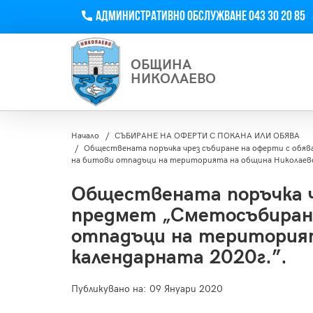
Телефон
Административно обслужване 043 30 20 85
ОБЩИНА
НИКОЛАЕВО
Начало
СЪБИРАНЕ НА ОФЕРТИ С ПОКАНА ИЛИ ОБЯВA
Обществената поръчка чрез събиране на оферти с обя
на битови отпадъци на територията на община Николаево 
Обществената поръчка ч
предмет „Сметосъбиран
отпадъци на територият
календарната 2020г.”.
Публикувано на:
09 Януари 2020