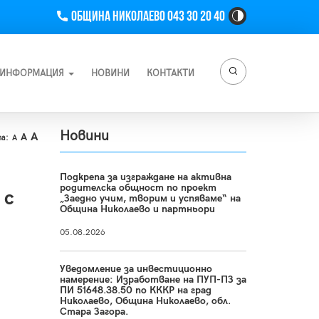
Телефон
Община Николаево 043 30 20 40
High
Contrast
Toggle
Button
ИНФОРМАЦИЯ
НОВИНИ
КОНТАКТИ
Новини
A
A
а:
A
Подкрепа за изграждане на активна
родителска общност по проект
 с
„Заедно учим, творим и успяваме“ на
Община Николаево и партньори
05.08.2026
Уведомление за инвестиционно
намерение: Изработване на ПУП-ПЗ за
ПИ 51648.38.50 по КККР на град
Николаево, Община Николаево, обл.
Стара Загора.