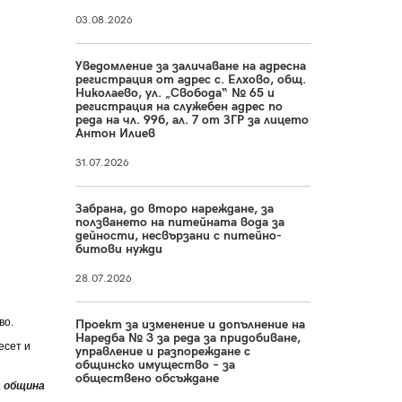
03.08.2026
Уведомление за заличаване на адресна
регистрация от адрес с. Елхово, общ.
Николаево, ул. „Свобода“ № 65 и
регистрация на служебен адрес по
реда на чл. 99б, ал. 7 от ЗГР за лицето
Антон Илиев
31.07.2026
Забрана, до второ нареждане, за
ползването на питейната вода за
дейности, несвързани с питейно-
битови нужди
28.07.2026
во.
Проект за изменение и допълнение на
Наредба № 3 за реда за придобиване,
есет и
управление и разпореждане с
общинско имущество – за
обществено обсъждане
а община