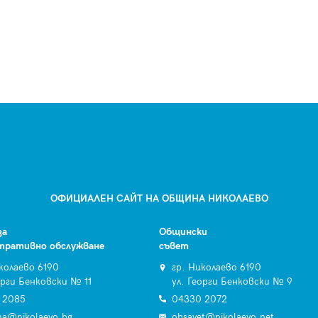
ОФИЦИАЛЕН САЙТ НА ОБЩИНА НИКОЛАЕВО
за
Общински
тративно обслужване
съвет
колаево 6190
гр. Николаево 6190
орги Бенковски № 11
ул. Георги Бенковски № 9
 2085
04330 2072
na@nikolaevo.bg
obsavet@nikolaevo.net