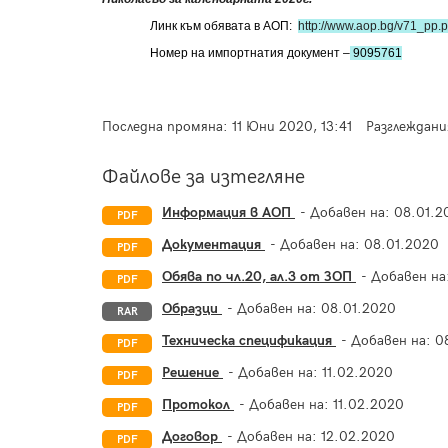
Линк към обявата в АОП:
http://www.aop.bg/v71_p
Номер на импортнатия документ –
9095761
Последна промяна:
11 Юни 2020, 13:41
Разглеждани
Файлове за изтегляне
Информация в АОП
- Добавен на:
08.01.2
PDF
Документация
- Добавен на:
08.01.2020
PDF
Обява по чл.20, ал.3 от ЗОП
- Добавен на
PDF
Образци
- Добавен на:
08.01.2020
RAR
Техническа спецификация
- Добавен на:
0
PDF
Решение
- Добавен на:
11.02.2020
PDF
Протокол
- Добавен на:
11.02.2020
PDF
Договор
- Добавен на:
12.02.2020
PDF