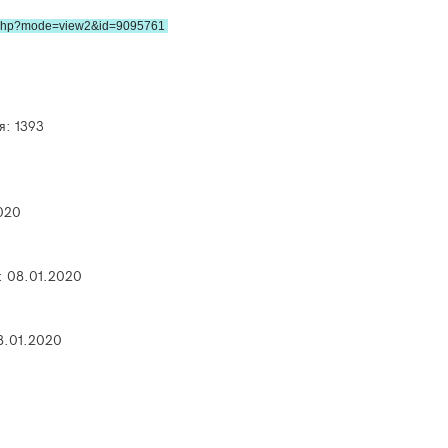
p.php?mode=view2&id=9095761
я: 1393
020
:
08.01.2020
8.01.2020