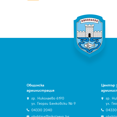
Общинска
Център 
администрация
админис
гр. Николаево 6190
гр. Ни
ул. Георги Бенковски № 9
ул. Ге
04330 2040
04330
obshtina@nikolaevo.bg
obshti