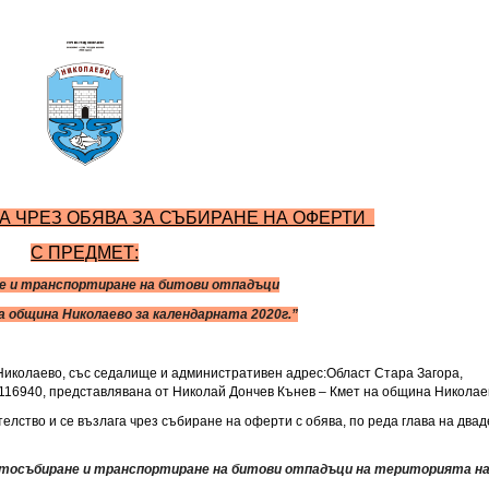
А ЧРЕЗ ОБЯВА ЗА СЪБИРАНЕ НА ОФЕРТИ
С ПРЕДМЕТ:
не
и транспортиране на битови отпадъци
а община Николаево
за календарната 2020
г.”
иколаево, със седалище и административен адрес:Област Стара Загора,
123116940, представлявана от Николай Дончев Кънев – Кмет на община Николае
лство и се възлага чрез събиране на оферти с обява, по реда глава на двад
тосъбиране
и транспортиране на битови отпадъци на територията н