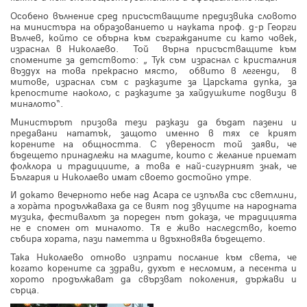
Особено вълнение сред присъстващите предизвика словото
на министъра на образованието и науката проф. д-р Георги
Вълчев, който се обърна към съгражданите си като човек,
израснал в Николаево. Той върна присъстващите към
спомените за детството: „ Тук съм израснал с кристалния
въздух на това прекрасно място, обвито в легенди, в
митове, израснал съм с разказите за Царската дупка, за
крепостите наоколо, с разказите за хайдушките подвизи в
миналото“.
Министърът призова тези разкази да бъдат пазени и
предавани нататък, защото именно в тях се крият
корените на общността. С увереност той заяви, че
бъдещето принадлежи на младите, които с желание приемат
фолклора и традициите, а това е най-сигурният знак, че
България и Николаево имат своето достойно утре.
И докато вечерното небе над Асара се изпълва със светлини,
а хорàта продължаваха да се вият под звуците на народната
музика, фестивалът за пореден път доказа, че традицията
не е спомен от миналото. Тя е живо наследство, което
събира хората, пази паметта и вдъхновява бъдещето.
Така Николаево отново изпрати послание към света, че
когато корените са здрави, духът е несломим, а песента и
хорото продължават да свързват поколения, държави и
сърца.