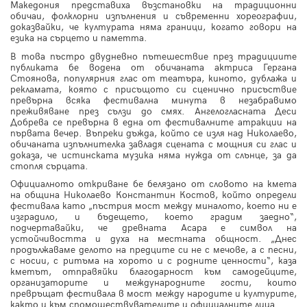
Македония представиха възстановки на традиционни
обичаи, фолклорни изпълнения и съвременни хореографии,
доказвайки, че културата няма граници, когато говори на
езика на сърцето и паметта.
В това пъстро двудневно пътешествие през традициите
публиката бе водена от обичаната актриса Гергана
Стоянова, популярния глас от театъра, киното, дублажа и
рекламата, която с присъщото си сценично присъствие
превърна всяка фестивална минута в незабравимо
преживяване през сълзи до смях. Ангелогласната Деси
Добрева се превърна в една от фестивалните атракции на
първата вечер. Въпреки дъжда, който се изля над Николаево,
обичаната изпълнителка завладя сцената с мощния си глас и
доказа, че истинската музика няма нужда от слънце, за да
стопля сърцата.
Официалното откриване бе белязано от словото на кмета
на община Николаево Константин Костов, който определи
фестивала като „пъстрия мост между миналото, което ни е
изградило, и бъдещето, което градим заедно“,
подчертавайки, че древната Асара е символ на
устойчивостта и духа на местната общност. „Днес
продължаваме делото на предците си не с мечове, а с песни,
с носии, с ритъма на хорото и с родните ценности“, каза
кметът, отправяйки благодарност към самодейците,
организаторите и международните гости, които
превръщат фестивала в мост между народите и културите,
както и към спомоществувателите и официалните лица.