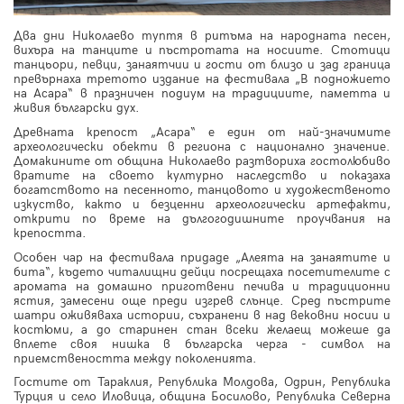
Два дни Николаево туптя в ритъма на народната песен,
вихъра на танците и пъстротата на носиите. Стотици
танцьори, певци, занаятчии и гости от близо и зад граница
превърнаха третото издание на фестивала „В подножието
на Асара“ в празничен подиум на традициите, паметта и
живия български дух.
Древната крепост „Асара“ е един от най-значимите
археологически обекти в региона с национално значение.
Домакините от община Николаево разтвориха гостолюбиво
вратите на своето културно наследство и показаха
богатството на песенното, танцовото и художественото
изкуство, както и безценни археологически артефакти,
открити по време на дългогодишните проучвания на
крепостта.
Особен чар на фестивала придаде „Алеята на занаятите и
бита“, където читалищни дейци посрещаха посетителите с
аромата на домашно приготвени печива и традиционни
ястия, замесени още преди изгрев слънце. Сред пъстрите
шатри оживяваха истории, съхранени в над вековни носии и
костюми, а до старинен стан всеки желаещ можеше да
вплете своя нишка в българска черга - символ на
приемствеността между поколенията.
Гостите от Тараклия, Република Молдова, Одрин, Република
Турция и село Иловица, община Босилово, Република Северна