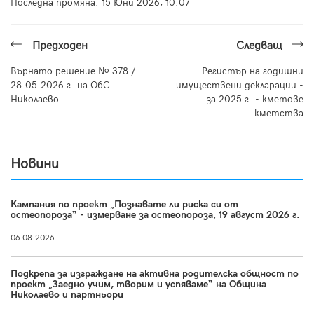
Последна промяна:
15 Юни 2026, 10:07
Предходен
Следващ
Върнато решение № 378 /
Регистър на годишни
28.05.2026 г. на ОбС
имуществени декларации -
Николаево
за 2025 г. - кметове
кметства
Новини
Кампания по проект „Познавате ли риска си от
остеопороза“ - измерване за остеопороза, 19 август 2026 г.
06.08.2026
Подкрепа за изграждане на активна родителска общност по
проект „Заедно учим, творим и успяваме“ на Община
Николаево и партньори