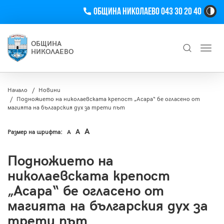
Телефон
Община Николаево 043 30 20 40
Hi
Co
Tog
ОБЩИНА
Toggl
Bu
НИКОЛАЕВО
navig
Търсене
Начало
Новини
Подножието на николаевската крепост „Асара“ бе огласено от
магията на българския дух за трети път
A
A
Размер на шрифта:
A
Подножието на
николаевската крепост
„Асара“ бе огласено от
магията на българския дух за
трети път