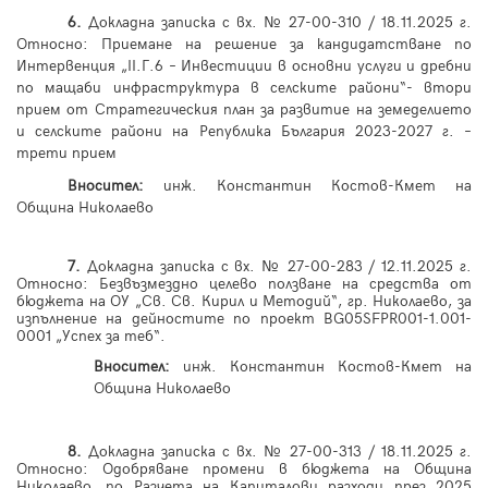
6.
Докладна записка с вх. № 27-00-310 / 18.11.2025 г.
Относно: Приемане на решение за кандидатстване по
Интервенция „
II
.Г.6 – Инвестиции в основни услуги и дребни
по мащаби инфраструктура в селските райони“- втори
прием от Стратегическия план за развитие на земеделието
и селските райони на Република България 2023-2027 г.
–
трети прием
Вносител:
инж.
Константин Костов-Кмет на
Община Николаево
7.
Докладна записка с вх. № 27-00-2
8
3 / 12.11.2025 г.
Относно: Безвъзмездно целево ползване на средства от
бюджета на ОУ „Св. Св. Кирил и Методий“, гр. Николаево, за
изпълнение на дейностите по проект
BG05SFPR001-1.001-
0001
„Успех за теб“.
Вносител:
инж.
Константин Костов-Кмет на
Община Николаево
8.
Докладна записка с вх. № 27-00-313 / 18.11.2025 г.
Относно: Одобряване промени в бюджета на Община
Николаево, по Разчета на Капиталови разходи през 2025