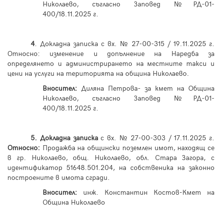
Николаево, съгласно Заповед №РД-01-
400/18.11.2025 г.
4
. Докладна записка с вх. № 27-00-315 / 19.11.2025 г.
Относно: изменение и допълнение на Наредба за
определянето и администрирането на местните такси и
цени на услуги на територията на община Николаево.
Вносител:
Диляна Петрова- за кмет на Община
Николаево, съгласно Заповед №РД-01-
400/18.11.2025 г.
5.
Докладна записка
с вх. № 27-00-303 / 17.11.2025 г.
Относно:
Продажба на общински поземлен имот, находящ се
в гр. Николаево, общ. Николаево, обл. Стара Загора, с
идентификатор 51648.501.204, на собственика на законно
построените в имота сгради.
Вносител:
инж.
Константин Костов-Кмет на
Община Николаево