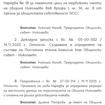
Наредба № 18 за наемните цени на недвижими имоти
на община Николаево във връзка с чл.
14
, ал.
8
от
Закона за общинската собственост
(
ЗОС
)
.
Вносител:
Николай Кънев, Председател Общински
съвет- Николаево
2.
Докладна записка с вх. № 05-00-302 /
14.11.2025 г. Относно:
Създаване и определяне на
състава на Постоянна етична
комисия към Общински
съвет – Николаево.
Вносител:
Николай Кънев, Председател Общински
съвет- Николаево
3
. Предложение с вх. № 27-00-314 / 19.11.2025 г.
Относно: Приемане на нова Наредба за определяне размера
на местните данъци на територията на Община Николаево
и отмяна на досега действащата такава.
Вносител:
Диляна Петрова- за кмет на Община