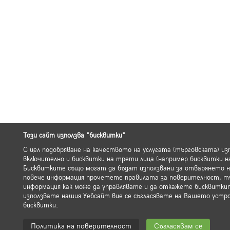
Този сайт използва "бисквитки"
С цел подобряване на качеството на услугата (търговската) из
включително и бисквитки на трети лица (например бисквитки на
Бисквитките също могат да бъдат използвани за отварянето на
повече информация прочетете правилата за поверителност, т
информация как може да управлявате и да откажете бисквитки
използвате нашия Уебсайт вие се съгласявате на Вашето устр
бисквитки.
Политика на поверителност
Съгласявам се