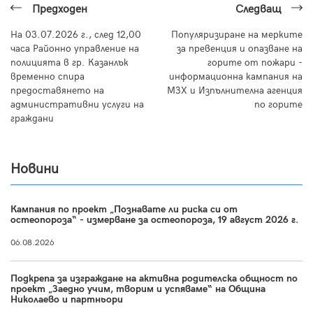
Предходен
Следващ
На 03.07.2026 г., след 12,00
Популяризиране на мерките
часа Районно управление на
за превенция и опазване на
полицията в гр. Казанлък
горите от пожари -
временно спира
информационна кампания на
предоставянето на
МЗХ и Изпълнителна агенция
административни услуги на
по горите
граждани
Новини
Кампания по проект „Познавате ли риска си от
остеопороза“ - измерване за остеопороза, 19 август 2026 г.
06.08.2026
Подкрепа за изграждане на активна родителска общност по
проект „Заедно учим, творим и успяваме“ на Община
Николаево и партньори