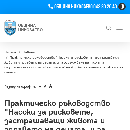
Телефон
Община Николаево 043 30 20 40
Hi
Co
Tog
ОБЩИНА
Toggl
Bu
НИКОЛАЕВО
navig
Търсене
Начало
Новини
Практическо ръководство "Насоки за рисковете, застрашаващи
живота и здравето на децата, и за осигуряване на тяхната
безопасност на обществени места" на Държавна агенция за закрила на
детето
A
A
Размер на шрифта:
A
Практическо ръководство
"Насоки за рисковете,
застрашаващи живота и
здравето на децата, и за