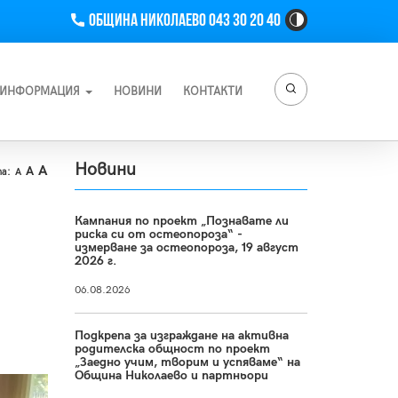
Телефон
Община Николаево 043 30 20 40
High
Contrast
Toggle
Button
ИНФОРМАЦИЯ
НОВИНИ
КОНТАКТИ
Новини
A
A
а:
A
Кампания по проект „Познавате ли
риска си от остеопороза“ -
измерване за остеопороза, 19 август
2026 г.
06.08.2026
Подкрепа за изграждане на активна
родителска общност по проект
„Заедно учим, творим и успяваме“ на
Община Николаево и партньори