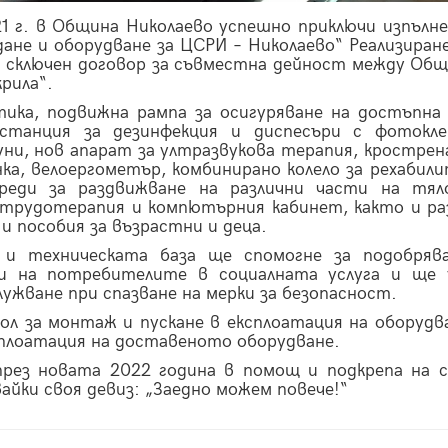
21 г. в Община Николаево успешно приключи изпълн
дане и оборудване за ЦСРИ – Николаево“ Реализиран
а сключен договор за съвместна дейност между Об
рила“.
тика, подвижна рампа за осигуряване на достъпна 
 станция за дезинфекция и диспесъри с фотокл
уни, нов апарат за ултразвукова терапия, крострен
ка, велоергометър, комбинирано колело за рехабили
уреди за раздвижване на различни части на тя
 трудотерапия и компютърния кабинет, както и ра
 пособия за възрастни и деца.
и техническата база ще спомогне за подобряв
и на потребителите в социалната услуга и ще 
ужване при спазване на мерки за безопасност.
л за монтаж и пускане в експлоатация на оборудв
сплоатация на доставеното оборудване.
рез новата 2022 година в помощ и подкрепа на 
йки своя девиз: „Заедно можем повече!“