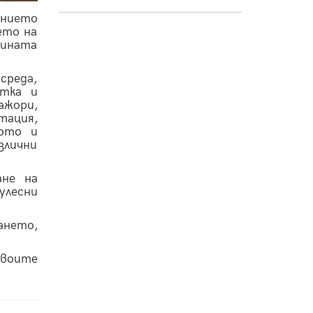
ението
ето на
щината
среда,
етка и
ажори,
тация,
лото и
злични
ане на
улесни
ането,
своите