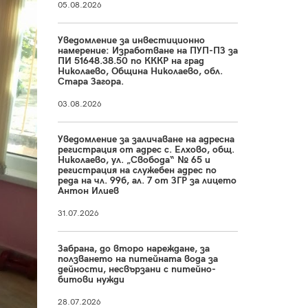
05.08.2026
Уведомление за инвестиционно
намерение: Изработване на ПУП-ПЗ за
ПИ 51648.38.50 по КККР на град
Николаево, Община Николаево, обл.
Стара Загора.
03.08.2026
Уведомление за заличаване на адресна
регистрация от адрес с. Елхово, общ.
Николаево, ул. „Свобода“ № 65 и
регистрация на служебен адрес по
реда на чл. 99б, ал. 7 от ЗГР за лицето
Антон Илиев
31.07.2026
Забрана, до второ нареждане, за
ползването на питейната вода за
дейности, несвързани с питейно-
битови нужди
28.07.2026