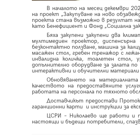
В началото на месец декември 20
на проект „Закупуване на ново обзавеж
проекта стана възможно в резултат н
като Бенефициент и Фонд „Социална зак
Бяха закупени закупени два клима
мултимедиен проектор, диспенсърна
безконтактно ползване, машина за калц
масажен стол, гребен тренажор с лежан
инвалидна количка, тоалетен стол, 
допълнително оборудване за залата по
интерактивни и обучителни материали и
Обновяването на материалната 
качеството на предоставяните услуг
работата на персонала по тяхното обсл
Доставчикът предостави Протоко
гаранционни карти и инструкции за ек
ЦСРИ – Николаево ще работи и п
настоящи и бъдещи потребители, спазва