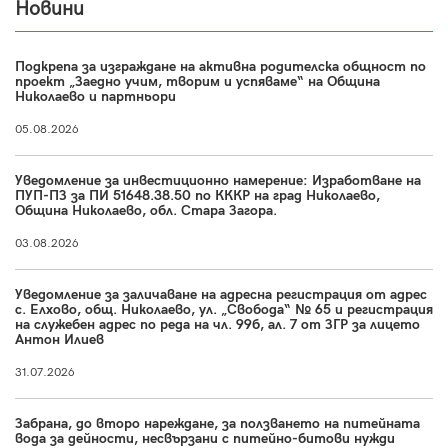
Новини
Подкрепа за изграждане на активна родителска общност по
проект „Заедно учим, творим и успяваме“ на Община
Николаево и партньори
05.08.2026
Уведомление за инвестиционно намерение: Изработване на
ПУП-ПЗ за ПИ 51648.38.50 по КККР на град Николаево,
Община Николаево, обл. Стара Загора.
03.08.2026
Уведомление за заличаване на адресна регистрация от адрес
с. Елхово, общ. Николаево, ул. „Свобода“ № 65 и регистрация
на служебен адрес по реда на чл. 99б, ал. 7 от ЗГР за лицето
Антон Илиев
31.07.2026
Забрана, до второ нареждане, за ползването на питейната
вода за дейности, несвързани с питейно-битови нужди