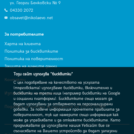
ул. Георги Бенковски № 9
04330 2072
obsavet@nikolaevo.net
За потребителите
Харта на клиента
Политика за бисквитките
Политика на поверителност
Защита на личните данни
Този сайт използва "бисквитки"
Контакти
С цел подобряване на качеството на услугата
(търговската) използваме бисквитки, включително и
Изтриване на лични данни
бисквитки на трети лица (например бисквитки на Google
и социални платформи). Бисквитките също могат да
бъдат използвани за отварянето на персонализирани
Подаване на сигнали за нарушения по ЗЗЛПСПОИН
добавки. За повече информация прочетете правилата за
поверителност, тук ще намерите също информация как
може да управлявате и да откажете бисквитките. Като
продължавате да използвате нашия Уебсайт вие се
съгласявате на Вашето устройство да бъдат запазени