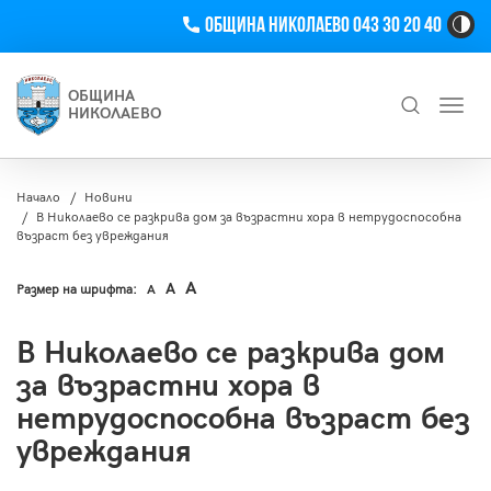
Телефон
Община Николаево 043 30 20 40
Hi
Co
Tog
ОБЩИНА
Toggl
Bu
НИКОЛАЕВО
navig
Търсене
Начало
Новини
В Николаево се разкрива дом за възрастни хора в нетрудоспособна
възраст без увреждания
A
A
Размер на шрифта:
A
В Николаево се разкрива дом
за възрастни хора в
нетрудоспособна възраст без
увреждания