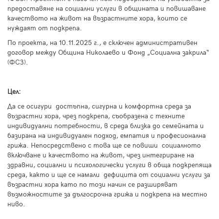
предоставяне на социални услуги в общината и повишаване
качеството на живот на възрастните хора, които се
нуждаят от подкрепа.
По проекта, на 10.11.2025 г., е сключен административен
договор между Община Николаево и Фонд „Социална закрила“
(ФСЗ).
Цел:
Да се осигури достъпна, сигурна и комфортна среда за
възрастни хора, чрез подкрепа, съобразена с техните
индивидуални потребности, в среда близка до семейната и
базирана на индивидуален подход, емпатия и професионална
грижа. Непосредствено с това ще се повиши социалното
включване и качеството на живот, чрез интегриране на
здравни, социални и психологически услуги в обща подкрепяща
среда, както и ще се намали дефицита от социални услуги за
възрастни хора като по този начин се разширяват
възможностите за дългосрочна грижа и подкрепа на местно
ниво.