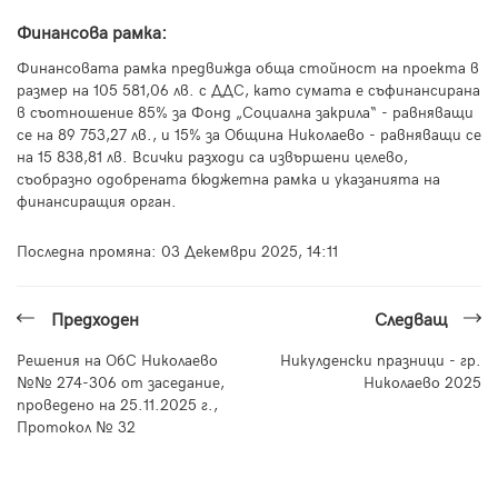
Финансова рамка:
Финансовата рамка предвижда обща стойност на проекта в
размер на 105 581,06 лв. с ДДС, като сумата е съфинансирана
в съотношение 85% за Фонд „Социална закрила“ - равняващи
се на 89 753,27 лв., и 15% за Община Николаево - равняващи се
на 15 838,81 лв. Всички разходи са извършени целево,
съобразно одобрената бюджетна рамка и указанията на
финансиращия орган.
Последна промяна:
03 Декември 2025, 14:11
Предходен
Следващ
Решения на ОбС Николаево
Никулденски празници - гр.
№№ 274-306 от заседание,
Николаево 2025
проведено на 25.11.2025 г.,
Протокол № 32