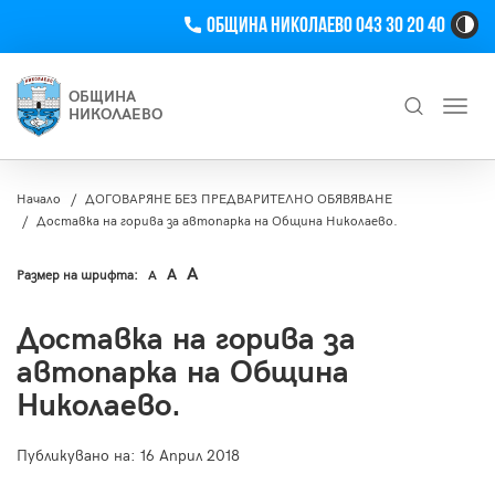
Телефон
Община Николаево 043 30 20 40
Hi
Co
Tog
ОБЩИНА
Toggl
Bu
НИКОЛАЕВО
navig
Търсене
Начало
ДОГОВАРЯНЕ БЕЗ ПРЕДВАРИТЕЛНО ОБЯВЯВАНЕ
Доставка на горива за автопарка на Община Николаево.
A
A
Размер на шрифта:
A
Доставка на горива за
автопарка на Община
Николаево.
Публикувано на:
16 Април 2018