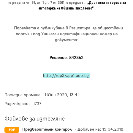
п
о реда на чл. 79, ал. 1 ,т. 7 от ЗОП, с предмет:
„Доставка на горива за
автопарка на Община Николаево".
Поръчката е публикувана в Регистъра за обществени
поръчки под Уникален идентификационен номер на
документа:
Решение: 842362
http://rop3-app1.aop.bg
Последна промяна:
11 Юни 2020, 13:41
Разглеждания: 1737
Файлове за изтегляне
Предварителен контрол
- Добавен на:
15.04.2018
PDF