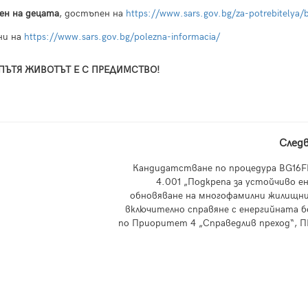
ен на децата
, достъпен на
https://www.sars.gov.bg/za-potrebitelya/b
ни на
https://www.sars.gov.bg/polezna-informacia/
ПЪТЯ ЖИВОТЪТ Е С ПРЕДИМСТВО!
След
Кандидатстване по процедура BG16F
4.001 „Подкрепа за устойчиво е
обновяване на многофамилни жилищни
включително справяне с енергийната 
по Приоритет 4 „Справедлив преход“, П