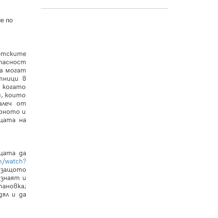
е по
етските
опасност
та могат
тници в
 когато
и, които
алеч от
урното и
цата на
цата да
m/watch?
 защото
 знаят и
тановка;
дял и да