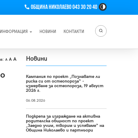
Телефон
Община Николаево 043 30 20 40
High
Contrast
Toggle
Button
ИНФОРМАЦИЯ
НОВИНИ
КОНТАКТИ
Новини
A
A
а:
A
то
Кампания по проект „Познавате ли
риска си от остеопороза“ -
измерване за остеопороза, 19 август
2026 г.
06.08.2026
Подкрепа за изграждане на активна
родителска общност по проект
„Заедно учим, творим и успяваме“ на
Община Николаево и партньори