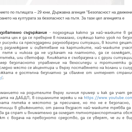
нието по пътищата – 29 юни, Държавна агенция "Безопасност на движени
нето на културата за безопасност на пътя. За тази цел агенцията е
азователно съдържание
-
подходяща както за най-малките в д
вната цел е да се превърне в помагало, служещо като урок по без
 рисунки са пресъздадени разнообразни ситуации, в които деца
ез разглеждане и оцветяване на картинките, най-малките учас
пътя и никога да не изскачат на платното, да се оглеждат,
а пътека, или светофар. Книжката е съобразена и с други ситуаци
имер безопасното управление на велосипеди и тротинетки д
следно място се акцентира и върху поставянето на колани и сиг
ижката е достъпна безплатно за сваляне от интернет страни
e/
;
иманието на родителите върху личния пример и как да учат де
цата на ДАБДП, в социалните мрежи и на
https://www.youtube.co
дната пътека е мястото за пресичане, но то не е безопасно,
астници в движението; от ранна възраст най-малките трябва да
ябва да спрат и внимателно да огледат пътнотранспортната обс
кт с водача на превозното средство, да се уверят, че ги е ви