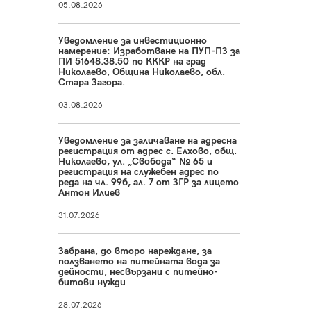
05.08.2026
Уведомление за инвестиционно
намерение: Изработване на ПУП-ПЗ за
ПИ 51648.38.50 по КККР на град
Николаево, Община Николаево, обл.
Стара Загора.
03.08.2026
Уведомление за заличаване на адресна
регистрация от адрес с. Елхово, общ.
Николаево, ул. „Свобода“ № 65 и
регистрация на служебен адрес по
реда на чл. 99б, ал. 7 от ЗГР за лицето
Антон Илиев
31.07.2026
Забрана, до второ нареждане, за
ползването на питейната вода за
дейности, несвързани с питейно-
битови нужди
28.07.2026