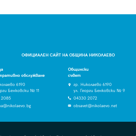
ОФИЦИАЛЕН САЙТ НА ОБЩИНА НИКОЛАЕВО
за
Общински
тративно обслужване
съвет
колаево 6190
гр. Николаево 6190
орги Бенковски № 11
ул. Георги Бенковски № 9
 2085
04330 2072
na@nikolaevo.bg
obsavet@nikolaevo.net