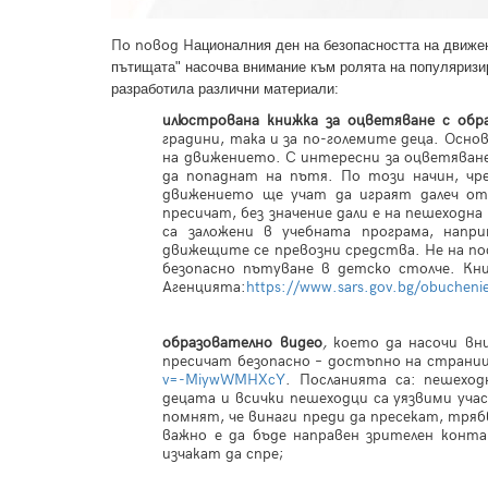
По повод Н
ационалния ден на безопасността на движе
пътищата" насочва внимание към ролята на популяризира
разработила различни материали:
илюстрована книжка за оцветяване с обр
градини, така и за по-големите деца. Осно
на движението. С интересни за оцветяване
да попаднат на пътя. По този начин, чр
движението ще учат да играят далеч от 
пресичат, без значение дали е на пешеходн
са заложени в учебната програма, напр
движещите се превозни средства. Не на по
безопасно пътуване в детско столче. Кн
Агенцията:
https://www.sars.gov.bg/obucheni
образователно видео
,
което да насочи вн
пресичат безопасно – достъпно на страни
v=-MiywWMHXcY
. Посланията са: пешехо
децата и всички пешеходци са уязвими уч
помнят, че винаги преди да пресекат, тр
важно е да бъде направен зрителен конта
изчакат да спре;