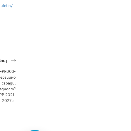
uletin/
ващ
FPR003-
нергийно
 сгради,
бедност“
РР 2021-
2027 г.