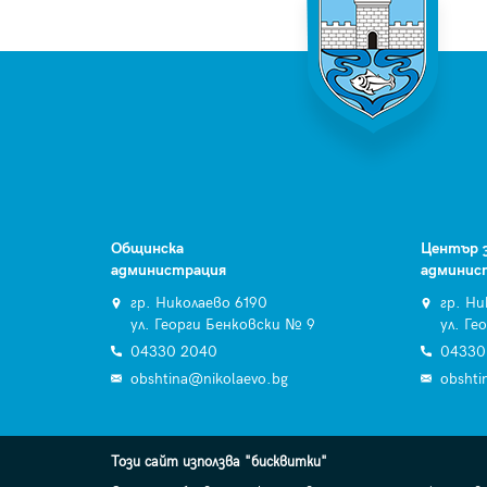
Общинска
Център 
администрация
админис
гр. Николаево 6190
гр. Ни
ул. Георги Бенковски № 9
ул. Ге
04330 2040
04330
obshtina@nikolaevo.bg
obshti
Този сайт използва "бисквитки"