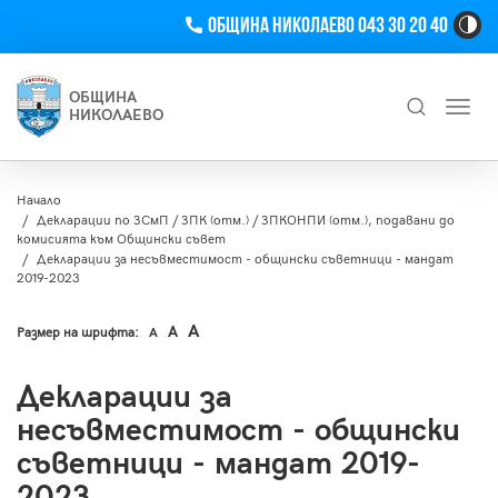
Телефон
Община Николаево 043 30 20 40
Hi
Co
Tog
ОБЩИНА
Toggl
Bu
НИКОЛАЕВО
navig
Търсене
Начало
Декларации по ЗСмП / ЗПК (отм.) / ЗПКОНПИ (отм.), подавани до
комисията към Общински съвет
Декларации за несъвместимост - общински съветници - мандат
2019-2023
A
A
Размер на шрифта:
A
Декларации за
несъвместимост - общински
съветници - мандат 2019-
2023