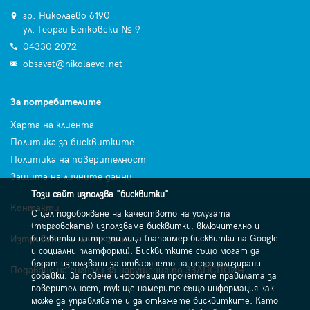
гр. Николаево 6190
ул. Георги Бенковски № 9
04330 2072
obsavet@nikolaevo.net
За потребителите
Харта на клиента
Политика за бисквитките
Политика на поверителност
Защита на личните данни
Този сайт използва "бисквитки"
Контакти
С цел подобряване на качеството на услугата
(търговската) използваме бисквитки, включително и
Изтриване на лични данни
бисквитки на трети лица (например бисквитки на Google
и социални платформи). Бисквитките също могат да
бъдат използвани за отварянето на персонализирани
Подаване на сигнали за нарушения по ЗЗЛПСПОИН
добавки. За повече информация прочетете правилата за
поверителност, тук ще намерите също информация как
може да управлявате и да откажете бисквитките. Като