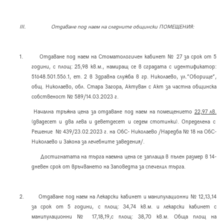
III.
O
тдаване под наем на следните общински ПОМЕЩЕНИЯ:
1.
Отдаване под наем на Стоматологичен кабинет № 27 за срок от 5
години, с площ: 25,98 кв.м., намиращ се в сградата с идентификатор:
51648.501.556.1, ет. 2 в Здравна служба в гр. Николаево, ул.”Оборище”,
общ. Николаево, обл. Стара Загора, Актуван с Акт за частна общинска
собственост № 589/14.03.2023 г.
Начална тръжна цена за отдаване под наем на помещението
22,97 лв.
(двадесет и два лева и деветдесет и седем стотинки). Определена с
Решение № 439/23.02.2023 г. на ОбС- Николаево /Наредба № 18 на ОбС-
Николаево и Закона за лечебните заведения/.
Достигнатата на търга наемна цена се заплаща в пълен размер в 14-
дневен срок от връчването на Заповедта за спечелил търга.
2.
Отдаване под наем на Лекарски кабинет и манипулационни № 12,13,14
за срок от 5 години, с площ: 34,74 кв.м. и лекарски кабинет с
манипулационни № 17,18,19,с площ: 38,70 кв.м. Обща площ на