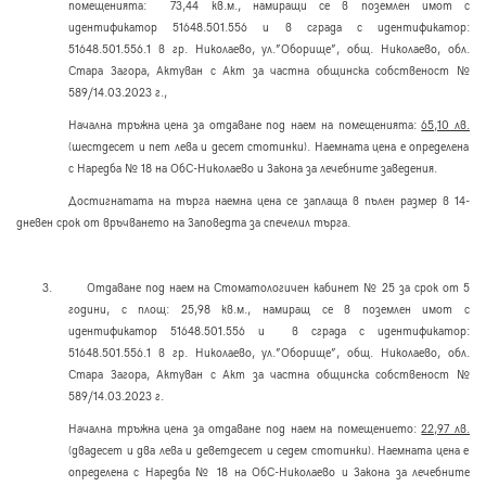
помещенията: 73,44 кв.м., намиращи се в поземлен имот с
идентификатор 51648.501.556 и в сграда с идентификатор:
51648.501.556.1 в гр. Николаево, ул.”Оборище”, общ. Николаево, обл.
Стара Загора, Актуван с Акт за частна общинска собственост №
589/14.03.2023 г.,
Начална тръжна цена за отдаване под наем на помещенията
:
65,10 лв.
(шестдесет и пет лева и десет стотинки). Наемната цена е определена
с Наредба № 18 на ОбС-Николаево и Закона за лечебните заведения.
Достигнатата на търга наемна цена се заплаща в пълен размер в 14-
дневен срок от връчването на Заповедта за спечелил търга.
3.
Отдаване под наем на Стоматологичен кабинет № 25 за срок от 5
години, с площ: 25,98 кв.м., намиращ се в поземлен имот с
идентификатор 51648.501.556 и в сграда с идентификатор:
51648.501.556.1 в гр. Николаево, ул.”Оборище”, общ. Николаево, обл.
Стара Загора, Актуван с Акт за частна общинска собственост №
589/14.03.2023 г.
Начална тръжна цена за отдаване под наем на помещението
:
22,97 лв.
(двадесет и два лева и деветдесет и седем стотинки). Наемната цена е
определена с Наредба № 18 на ОбС-Николаево и Закона за лечебните