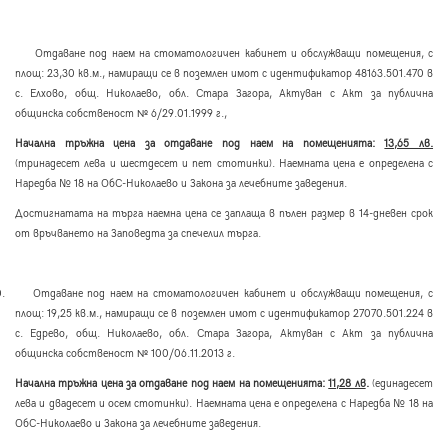
Отдаване под наем на стоматологичен кабинет и обслужващи помещения, с
площ: 23,30 кв.м., намиращи се в поземлен имот с идентификатор 48163.501.470 в
с. Елхово, общ. Николаево, обл. Стара Загора, Актуван с Акт за публична
общинска собственост
6/29.01.1999 г.,
№
Начална тръжна цена за отдаване под наем на помещенията:
13,65 лв.
(тринадесет лева и шестдесет и пет стотинки). Наемната цена е определена с
Наредба № 18 на ОбС-Николаево и Закона за лечебните заведения.
Достигнатата на търга наемна цена се заплаща в пълен размер в 14-дневен срок
от връчването на Заповедта за спечелил търга.
0.
Отдаване под наем на стоматологичен кабинет и обслужващи помещения, с
площ: 19,25 кв.м., намиращи се в поземлен имот с идентификатор 27070.501.224 в
с. Едрево, общ. Николаево, обл. Стара Загора, Актуван с Акт за публична
общинска собственост
100/06.11.2013 г.
№
Начална тръжна цена за отдаване под наем на помещенията:
11,28 лв
.
(единадесет
лева и двадесет и осем стотинки). Наемната цена е определена с Наредба № 18 на
ОбС-Николаево и Закона за лечебните заведения.