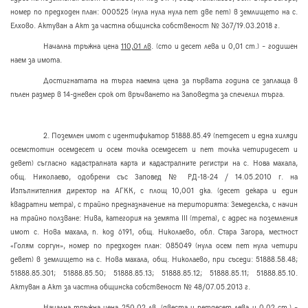
н
омер по предходен план: 000525 (нула нула нула пет две пет) в землището на с.
Елхово. Актуван а Акт за частна общинска собственост № 367/19.03.2018 г.
Начална тръжна цена
110,01 лв
. (сто и десет лева и 0,01 ст.) – годишен
наем за имота.
Достигнатата на търга наемна цена за първата година се заплаща в
пълен размер в 14-дневен срок от връчването на Заповедта за спечелил търга.
2. Поземлен имот с идентификатор 51888.85.49
(петдесет и една хиляди
осемстотин осемдесет и осем точка осемдесет и пет точка четиридесет и
девет)
съгласно кадастралната карта и кадастралните регистри на с. Нова махала,
общ. Николаево, одобрени със Заповед № РД-18-24 / 14.
05
.2010 г. на
Изпълнителния директор на АГКК
, с площ 10,001 дка. (десет декара и един
квадратни метра), с трайно предназначение на територията: Земеделска, с начин
на трайно ползване: Нива, категория на земята
III
(трета), с адрес на поземления
имот с. Нова махала, п. код 6191,
общ
. Николаево
, обл. Стара Загора, местност
«Голям соргун», н
омер по предходен план: 085049 (нула осем пет нула четири
девет) в землището на с. Нова махала, общ. Николаево, при съседи: 51888.58.48;
51888.85.301; 51888.85.50; 51888.85.13; 51888.85.12; 51888.85.11; 51888.85.10.
Актуван а Акт за частна общинска собственост № 48/07.05.2013 г.
Начална тръжна цена
250,02 лв.
(двеста и петдесет лева и 0,02 ст.) –