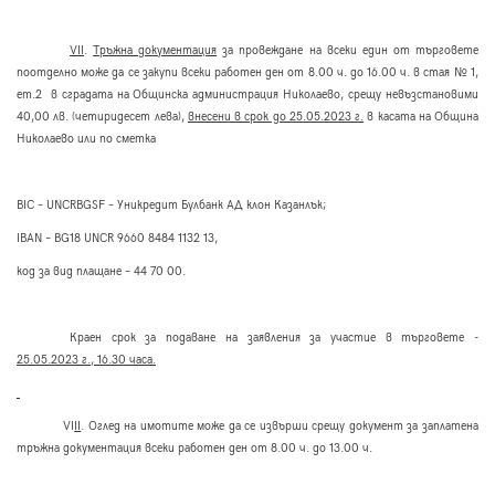
VІІ
.
Тръжна документация
за провеждане на всеки един от търговете
поотделно може да се закупи всеки работен ден от 8.00 ч. до 16.00 ч. в стая № 1,
ет.2 в сградата на Общинска администрация Николаево,
срещу невъзстановими
40,00 лв
. (четиридесет лева),
внесени в срок до 25.05.2023 г.
в касата на Община
Николаево или по сметка
BIC –
UNCRBGSF
–
Уникредит Булбанк АД
клон Казанлък;
IBAN – BG18
UNCR
9
660
84
84
1132
13,
код за вид плащане – 44 70 00.
Краен срок за подаване на заявления за участие в търговете -
25.05.2023 г., 16.30 часа.
VІ
ІІ
. Оглед на имотите може да се извърши срещу документ за заплатена
тръжна документация всеки работен ден от
8
.00 ч. до 13.00 ч.