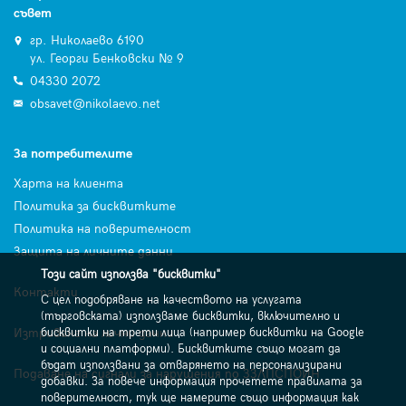
съвет
гр. Николаево 6190
ул. Георги Бенковски № 9
04330 2072
obsavet@nikolaevo.net
За потребителите
Харта на клиента
Политика за бисквитките
Политика на поверителност
Защита на личните данни
Този сайт използва "бисквитки"
Контакти
С цел подобряване на качеството на услугата
(търговската) използваме бисквитки, включително и
Изтриване на лични данни
бисквитки на трети лица (например бисквитки на Google
и социални платформи). Бисквитките също могат да
бъдат използвани за отварянето на персонализирани
Подаване на сигнали за нарушения по ЗЗЛПСПОИН
добавки. За повече информация прочетете правилата за
поверителност, тук ще намерите също информация как