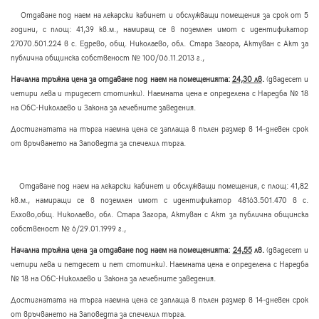
Отдаване под наем на лекарски кабинет и обслужващи помещения за срок от 5
години, с площ: 41,39 кв.м., намиращ се в поземлен имот с идентификатор
27070.501.224 в с. Едрево, общ. Николаево, обл. Стара Загора, Актуван с Акт за
публична общинска собственост № 100/06.11.2013 г.,
Начална тръжна цена за отдаване под наем на помещенията:
24,30 лв
.
(двадесет и
четири лева и тридесет стотинки). Наемната цена е определена с Наредба № 18
на ОбС-Николаево и Закона за лечебните заведения.
Достигнатата на търга наемна цена се заплаща в пълен размер в 14-дневен срок
от връчването на Заповедта за спечелил търга.
Отдаване под наем на лекарски кабинет и обслужващи помещения, с площ: 41,82
кв.м., намиращи се в поземлен имот с идентификатор 48163.501.470 в с.
Елхово,общ. Николаево, обл. Стара Загора, Актуван с Акт за публична общинска
собственост № 6/29.01.1999 г.,
Начална тръжна цена за отдаване под наем на помещенията:
24,55
лв.
(двадесет и
четири лева и петдесет и пет стотинки). Наемната цена е определена с Наредба
№ 18 на ОбС-Николаево и Закона за лечебните заведения.
Достигнатата на търга наемна цена се заплаща в пълен размер в 14-дневен срок
от връчването на Заповедта за спечелил търга.