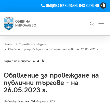
Телефон
Община Николаево 043 30 20 40
Hi
Co
Tog
ОБЩИНА
Toggl
Bu
НИКОЛАЕВО
navig
Търсене
Начало
Търгове и конкурси
Обявление за провеждане на публични търгове - на 26.05.2023 г.
A
A
Размер на шрифта:
A
Обявление за провеждане на
публични търгове - на
26.05.2023 г.
Публикувано на:
24 Април 2023