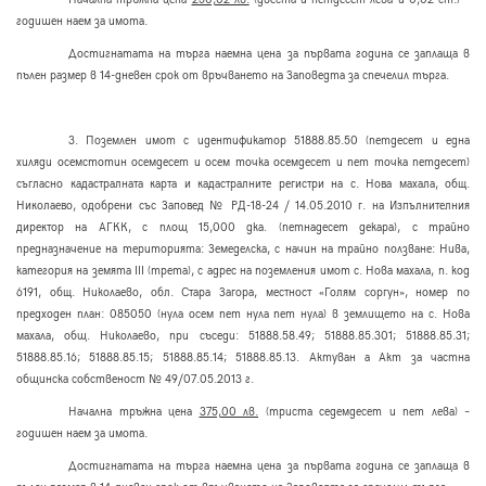
годишен наем за имота.
Достигнатата на търга наемна цена за първата година се заплаща в
пълен размер в 14-дневен срок от връчването на Заповедта за спечелил търга.
3. Поземлен имот с идентификатор 51888.85.50
(петдесет и една
хиляди осемстотин осемдесет и осем точка осемдесет и пет точка петдесет)
съгласно кадастралната карта и кадастралните регистри на с. Нова махала, общ.
Николаево, одобрени със Заповед № РД-18-24 / 14.
05
.2010 г. на Изпълнителния
директор на АГКК
, с площ 15,000 дка. (петнадесет декара), с трайно
предназначение на територията: Земеделска, с начин на трайно ползване: Нива,
категория на земята
III
(трета), с адрес на поземления имот с. Нова махала, п. код
6191,
общ
. Николаево
, обл. Стара Загора, местност «Голям соргун», н
омер по
предходен план: 085050 (нула осем пет нула пет нула) в землището на с. Нова
махала, общ. Николаево, при съседи: 51888.58.49; 51888.85.301; 51888.85.31;
51888.85.16; 51888.85.15; 51888.85.14; 51888.85.13. Актуван а Акт за частна
общинска собственост № 49/07.05.2013 г.
Начална тръжна цена
375,00 лв.
(триста седемдесет и пет лева) –
годишен наем за имота.
Достигнатата на търга наемна цена за първата година се заплаща в