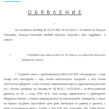
О Б Я В Л Е Н И Е
На основание Заповед № РД-01-159/ 20
.0
4.2023 г. на Кмета на Община
Николаево, Община Николаево обявява публични търгове с явно наддаване
, а
именно:
I.
Отдаване под наем за срок от 10 години на следните общински
земеделски имоти:
1. Поземлен имот с идентификатор 48163.633.525
(четиридесет и осем
хиляди сто шестдесет и три точка шестстотин тридесет и три точка
петстотин двадесет и пет)
съгласно кадастралната карта и кадастралните регистри
на с. Елхово, одобрени със Заповед № РД-18-23 / 14.
05
.2010 г. на Изпълнителния
директор на АК
, с площ 5790 кв.м. (пет хиляди седемстотин и деветдесет
квадратни метра), с трайно предназначение на територията: Земеделска, с начин
на трайно ползване: Изоставена орна земя, категория на земята Х (десета), с
адрес на поземления имот с. Елхово, п. код 6174,
общ
. Николаево
, обл. Стара Загора,