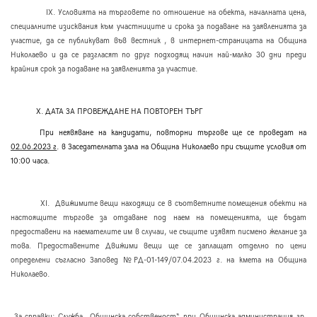
ІХ. Условията на търговете по отношение на обекта, началната цена,
специалните изисквания към участниците и срока за подаване на заявленията за
участие, да се публикуват във вестник , в интернет-страницата на Община
Николаево и да се разгласят по друг подходящ начин най-малко 30 дни преди
крайния срок за подаване на заявленията за участие.
Х. ДАТА ЗА ПРОВЕЖДАНЕ НА ПОВТОРЕН ТЪРГ
При неявяване на кандидати, повторни търгове ще се проведат на
02
.0
6
.202
3
г
. в Заседателната зала на Община Николаево при същите условия от
10:00 часа.
ХІ. Движимите вещи находящи се в съответните помещения обекти на
настоящите търгове за отдаване под наем на помещенията, ще бъдат
предоставени на наемателите им в случаи, че същите изявят писмено желание за
това. Предоставените Движими вещи ще се заплащат отделно по цени
определени съгласно Заповед №РД-01-149/07.04.2023 г. на кмета на Община
Николаево.
За справки
: Служба „Общинска собственост“ при Общинска администрация гр.