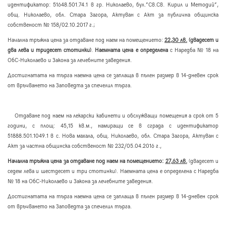
идентификатор: 51648.501.74.1 в гр. Николаево, бул.”Св.Св. Кирил и Методий”,
общ. Николаево, обл. Стара Загора, Актуван с Акт за публична общинска
собственост № 158/02.10.2017 г.;
Начална тръжна цена за отдаване под наем на помещението:
22,30 лв.
(двадесет и
два лева и тридесет стотинки)
.
Наемната цена е определена
с Наредба № 18 на
ОбС-Николаево и Закона за лечебните заведения.
Достигнатата на търга наемна цена се заплаща в пълен размер в 14-дневен срок
от връчването на Заповедта за спечелил търга.
Отдаване под наем на лекарски кабинети и обслужващи помещения а срок от 5
години, с площ: 45,15 кв.м., намиращи се в сграда с идентификатор
51888.501.1049.1 в с. Нова махала, общ. Николаево, обл. Стара Загора, Актуван с
Акт за частна общинска собственост № 232/05.04.2016 г.,
Начална тръжна цена за отдаване под наем на помещението:
27,63 лв.
(двадесет и
седем лева и шестдесет и три стотинки). Наемната цена е определена с Наредба
№ 18 на ОбС-Николаево и Закона за лечебните заведения.
Достигнатата на търга наемна цена се заплаща в пълен размер в 14-дневен срок
от връчването на Заповедта за спечелил търга.