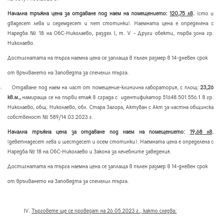
Начална тръжна цена за отдаване под наем на помещението:
120,75 лв
.
(сто и
двадесет лева и седемдесет и пет стотинки). Наемната цена е определена с
Наредба № 18 на ОбС-Николаево, раздел
I,
т.
V
– Други обекти, първа зона гр.
Николаево.
Достигнатата на търга наемна цена се заплаща в пълен размер в 14-дневен срок
от връчването на Заповедта за спечелил търга.
.
Отдаване под наем на част от помещение-клинична лаборатория, с площ:
23,26
кв.м.,
намираща се на първи етаж в сграда с идентификатор 51648.501.556.1 в гр.
Николаево, общ. Николаево, обл. Стара Загора, Актуван с Акт за частна общинска
собственост № 589/14.03.2023 г.
Начална тръжна цена за отдаване под наем на помещението:
19,68 лв
.
(деветнадесет лева и шестдесет и осем стотинки). Наемната цена е определена с
Наредба № 18 на ОбС-Николаево и Закона за лечебните заведения.
Достигнатата на търга наемна цена се заплаща в пълен размер в 14-дневен срок
от връчването на Заповедта за спечелил търга.
IV
.
Търговете ще се проведат на 26.05.2023 г., както следва: