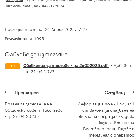
Николаево, стая 1, тел. 04330 / 20-
74
Последна промяна:
24 Април 2023, 17:27
Разглеждания: 1095
Файлове за изтегляне
Обявление за търгове - за 26052023.pdf
- Добавен
PDF
на:
24.04.2023
Предходен
Следващ
Покана за заседание на
Информация по чл.116д, ал.1
Общински съвет Николаево
от Закона за опазване на
- за 27.04.2023 г.
околната среда за складова
база за Втечнени
Въглеводородни Газове с
терминал с оператор