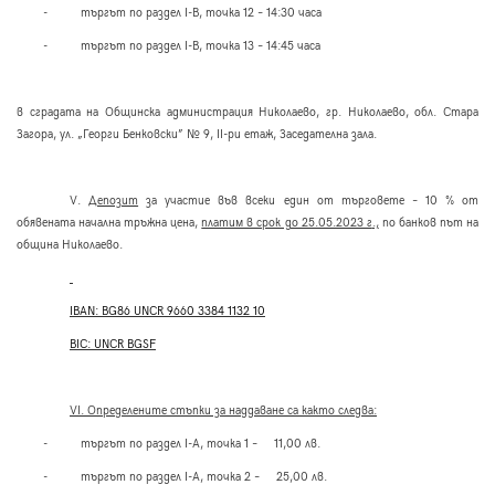
-
търгът по раздел І-В, точка 12 – 14:30 часа
-
търгът по раздел І-В, точка 13 – 14:45 часа
в сградата на Общинска администрация Николаево, гр. Николаево, обл. Стара
Загора, ул. „Георги Бенковски” № 9, ІІ-ри етаж, Заседателна зала.
V
.
Депозит
за участие във всеки един от търговете – 10 % от
обявената начална тръжна цена,
платим в срок до 25.05.2023 г
.,
по банков път на
община Николаево.
IBAN: BG86 UNCR 9660 3384 1132 10
BIC: UNCR BGSF
VІ
. Определените стъпки за наддаване са както следва:
-
търгът по раздел І-А, точка 1 – 11,00 лв.
-
търгът по раздел І-А, точка 2 – 25,00 лв.