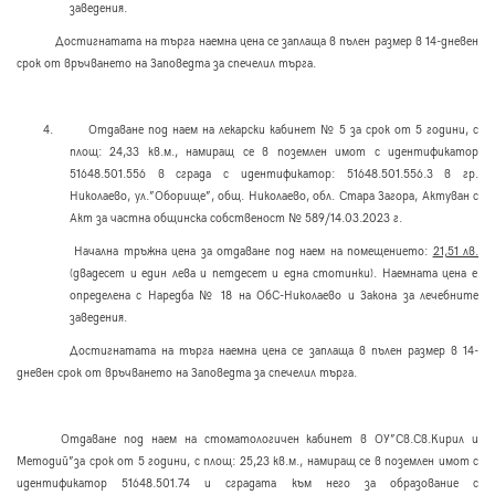
заведения.
Достигнатата на търга наемна цена се заплаща в пълен размер в 14-дневен
срок от връчването на Заповедта за спечелил търга.
4.
Отдаване под наем на лекарски кабинет № 5 за срок от 5 години, с
площ: 24,33 кв.м., намиращ се в поземлен имот с идентификатор
51648.501.556 в сграда с идентификатор: 51648.501.556.3 в гр.
Николаево, ул.”Оборище”, общ. Николаево, обл. Стара Загора, Актуван с
Акт за частна общинска собственост № 589/14.03.2023 г.
Начална тръжна цена за отдаване под наем на помещението
:
21,51 лв.
(двадесет и един лева и петдесет и една стотинки). Наемната цена е
определена с Наредба № 18 на ОбС-Николаево и Закона за лечебните
заведения.
Достигнатата на търга наемна цена се заплаща в пълен размер в 14-
дневен срок от връчването на Заповедта за спечелил търга.
Отдаване под наем на стоматологичен кабинет в ОУ”Св.Св.Кирил и
Методий”за срок от 5 години, с площ: 25,23 кв.м., намиращ се в поземлен имот с
идентификатор 51648.501.74 и сградата към него за образование с