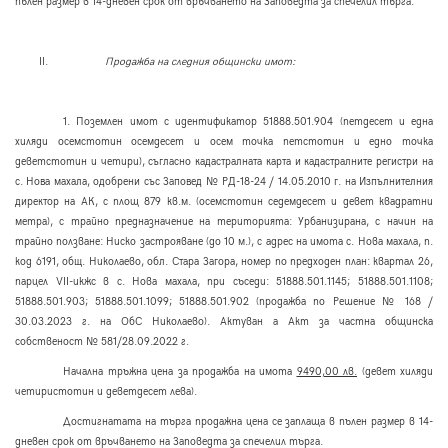
пълен размер в 14-дневен срок от връчването на Заповедта за спечелил търга.
II.
Продажба на следния общински имот:
1. Поземлен имот с идентификатор 51888.501.904
(петдесет и една
хиляди осемстотин осемдесет и осем точка петстотин и едно точка
деветстотин и четири),
съгласно кадастралната карта и кадастралните регистри на
с. Нова махала, одобрени със Заповед № РД-18-24 / 14.
05
.2010 г. на Изпълнителния
директор на АК
, с площ 879 кв.м. (осемстотин седемдесет и девет квадратни
метра), с трайно предназначение на територията: Урбанизирана, с начин на
трайно ползване: Ниско застрояване (до 10 м.), с адрес на имота с. Нова махала, п.
код 6191,
общ
. Николаево
, обл. Стара Загора, н
омер по предходен план: квартал 26,
парцел
VII
-икжс в с. Нова махала, при съседи: 51888.501.1145; 51888.501.1108;
51888.501.903; 51888.501.1099; 51888.501.902 (продажба по Решение № 168 /
30.03.2023 г. на ОбС Николаево). Актуван а Акт за частна общинска
собственост № 581/28.09.2022 г.
Начална тръжна цена за продажба на имота
9490,00 лв.
(девет хиляди
четиристотин и деветдесет лева).
Достигнатата на търга продажна цена се заплаща в пълен размер в 14-
дневен срок от връчването на Заповедта за спечелил търга.