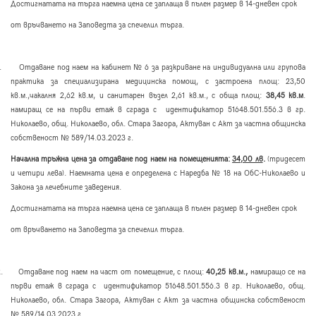
Достигнатата на търга наемна цена се заплаща в пълен размер в 14-дневен срок
от връчването на Заповедта за спечелил търга.
.
Отдаване под наем на кабинет № 6 за разкриване на индивидуална или групова
практика за специализирана медицинска помощ, с застроена площ: 23,50
кв.м.,чакалня 2,62 кв.м, и санитарен възел 2,61 кв.м., с обща площ:
38,45 кв.м
.
намиращ се на първи етаж в сграда с идентификатор 51648.501.556.3 в гр.
Николаево, общ. Николаево, обл. Стара Загора, Актуван с Акт за частна общинска
собственост № 589/14.03.2023 г.
Начална тръжна цена за отдаване под наем на помещенията:
34,00 лв
.
(тридесет
и четири лева). Наемната цена е определена с Наредба № 18 на ОбС-Николаево и
Закона за лечебните заведения.
Достигнатата на търга наемна цена се заплаща в пълен размер в 14-дневен срок
от връчването на Заповедта за спечелил търга.
.
Отдаване под наем на част от помещение, с площ:
40,25 кв.м.,
намиращо се на
първи етаж в сграда с идентификатор 51648.501.556.3 в гр. Николаево, общ.
Николаево, обл. Стара Загора, Актуван с Акт за частна общинска собственост
№ 589/14.03.2023 г.