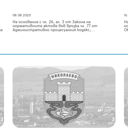
08.08.2025
16
На основание с чл. 26, ал. 3 от Закона на
На
нормативните актове във връзка чл. 77 от
н
на
Административно процесуалния кодекс,...
О