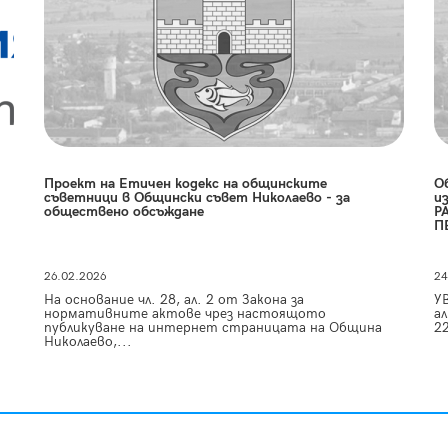
Проект на Етичен кодекс на общинските
О
съветници в Общински съвет Николаево - за
и
обществено обсъждане
Р
П
26.02.2026
24
На основание чл. 28, ал. 2 от Закона за
У
нормативните актове чрез настоящото
ал
публикуване на интернет страницата на Община
22
Николаево,...