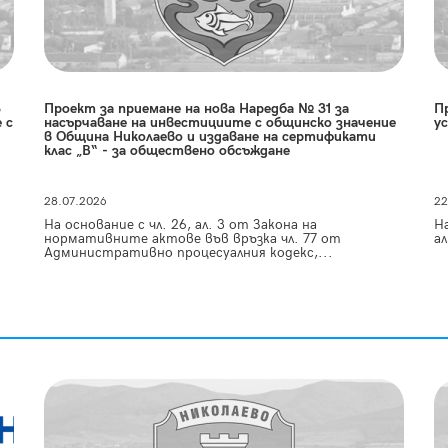
3
Проект за приемане на нова Наредба № 31 за
П
 с
насърчаване на инвестициите с общинско значение
у
в Община Николаево и издаване на сертификати
клас „В“ - за обществено обсъждане
28.07.2026
22
На основание с чл. 26, ал. 3 от Закона на
На
нормативните актове във връзка чл. 77 от
ал
Административно процесуалния кодекс,...