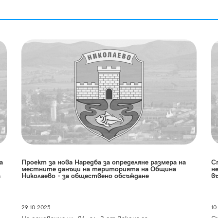
а
Проект за нова Наредба за определяне размера на
С
местните данъци на територията на Община
н
а
Николаево - за обществено обсъждане
в
29.10.2025
10