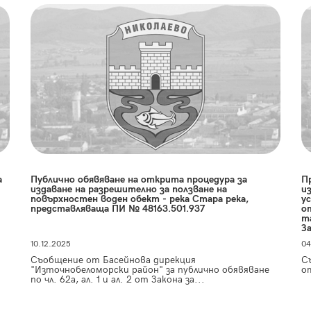
а
Публично обявяване на открита процедура за
П
издаване на разрешително за ползване на
и
повърхностен воден обект - река Стара река,
у
представляваща ПИ № 48163.501.937
о
т
З
10.12.2025
04
Съобщение от Басейнова дирекция
Съ
"Източнобеломорски район" за публично обявяване
о
по чл. 62а, ал. 1 и ал. 2 от Закона за...