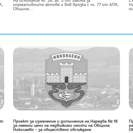
На основание чл. 26, ал. 3 от Закона за
С
К,
нормативните актове и във връзка с чл. 77 от АПК,
Н
Община...
о
ет
Проект за изменение и допълнение на Наредба № 18
П
за наемни цени на недвижими имоти на Община
р
Николаево – за обществено обсъждане
О