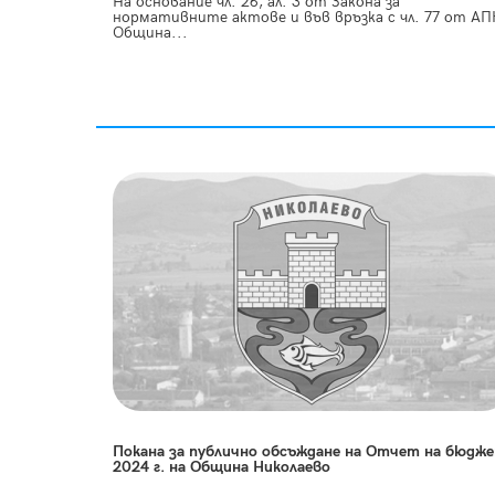
На основание чл. 26, ал. 3 от Закона за
нормативните актове и във връзка с чл. 77 от АП
Община...
Покана за публично обсъждане на Отчет на бюдж
2024 г. на Община Николаево