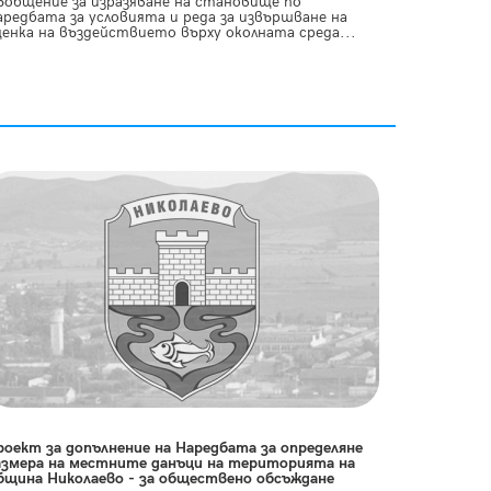
ъобщение за изразяване на становище по
аредбата за условията и реда за извършване на
ценка на въздействието върху околната среда...
роект за допълнение на Наредбата за определяне
азмера на местните данъци на територията на
бщина Николаево - за обществено обсъждане