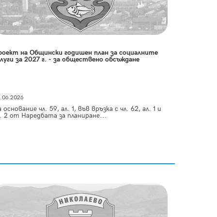
роект на Общински годишен план за социалните
слуги за 2027 г. - за обществено обсъждане
.06.2026
 основание чл. 59, ал. 1, във връзка с чл. 62, ал. 1 и
. 2 от Наредбата за планиране...