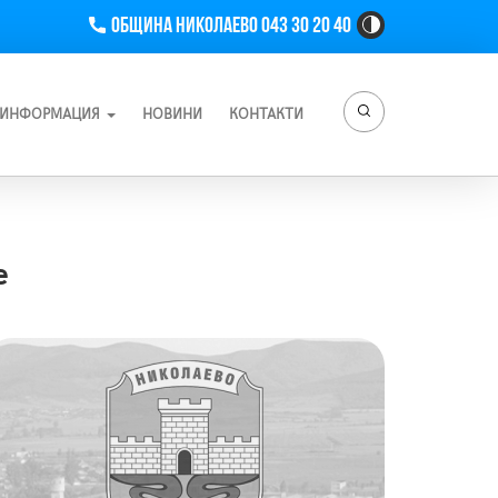
Телефон
Община Николаево 043 30 20 40
High
Contrast
Toggle
Button
ИНФОРМАЦИЯ
НОВИНИ
КОНТАКТИ
е