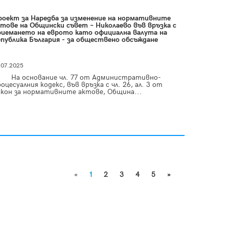
роект за Наредба за изменение на нормативните
ктове на Общински съвет – Николаево във връзка с
риемането на еврото като официална валута на
епублика България - за обществено обсъждане
.07.2025
а основание чл. 77 от Административно-
оцесуалния кодекс, във връзка с чл. 26, ал. 3 от
акон за нормативните актове, Община...
«
1
2
3
4
5
»