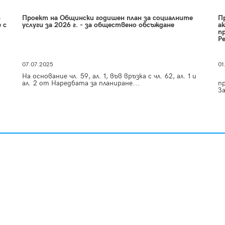
3
Проект на Общински годишен план за социалните
П
 с
услуги за 2026 г. - за обществено обсъждане
а
п
Р
07.07.2025
01
На основание чл. 59, ал. 1, във връзка с чл. 62, ал. 1 и
Н
ал. 2 от Наредбата за планиране...
пр
З