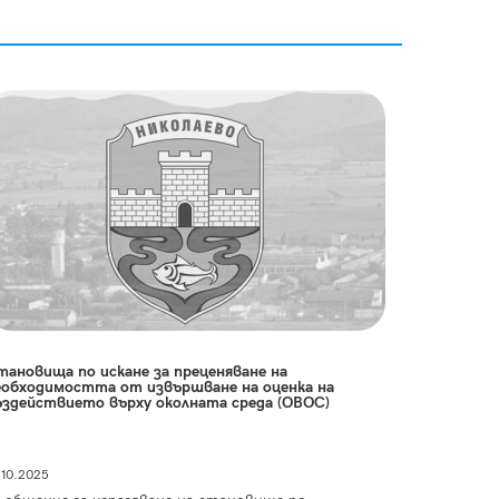
тановища по искане за преценяване на
еобходимостта от извършване на оценка на
ъздействието върху околната среда (ОВОС)
.10.2025