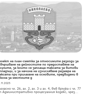
роект на план-сметка за относимите разходи за
звършване на дейностите по предоставяне на
слугите, за които се заплаща таксата за битови
тпадъци, и за начина на изчисляване размера на
аксата при прилагане на основите, предвидени в
акона за местните д
.11.2025
гласно чл. 26, ал. 2, ал. 3 и ал. 4, във връзка с чл. 77
т Административно процесуалния кодекс, чрез...