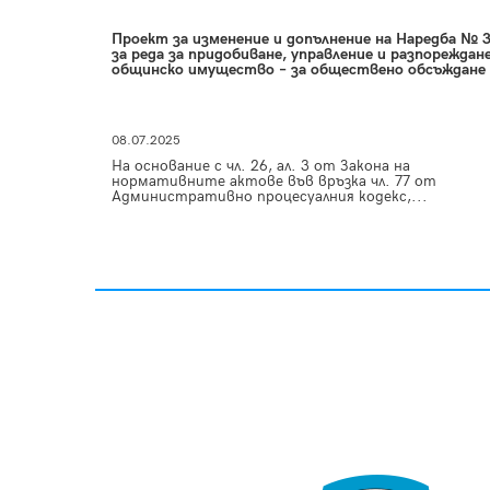
Проект за изменение и допълнение на Наредба № 
за реда за придобиване, управление и разпореждане
общинско имущество – за обществено обсъждане
08.07.2025
На основание с чл. 26, ал. 3 от Закона на
нормативните актове във връзка чл. 77 от
Административно процесуалния кодекс,...