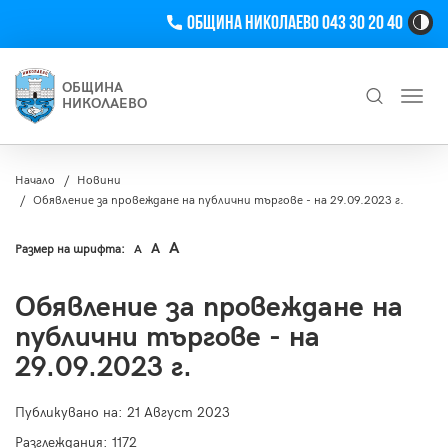
Телефон
Община Николаево 043 30 20 40
Hi
Co
Tog
ОБЩИНА
Toggl
Bu
НИКОЛАЕВО
navig
Търсене
Начало
Новини
Обявление за провеждане на публични търгове - на 29.09.2023 г.
A
A
Размер на шрифта:
A
Обявление за провеждане на
публични търгове - на
29.09.2023 г.
Публикувано на:
21 Август 2023
Разглеждания: 1172