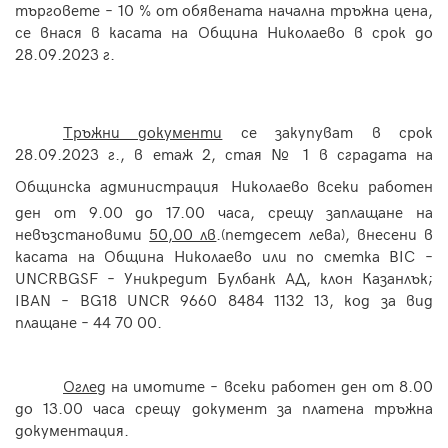
търговете – 10 % от обявената начална тръжна цена,
се внася в касата на Община Николаево в срок до
28.09.202
3
г.
Тръжни документи
се закупуват в срок
28.09.2023 г., в етаж 2, стая № 1 в сградата на
Общинска администрация
Николаево всеки работен
ден от 9.00 до 17.00 часа, срещу заплащане на
невъзстановими
50,00 лв
.(петдесет лева), внесени в
касата на Община Николаево или по сметка BIC –
UNCRBGSF
–
Уникредит Булбанк АД,
клон Казанлък;
IBAN – BG18
UNCR
9
660
84
84
1132
13, код за вид
плащане – 44 70 00.
Оглед
на имотите – всеки работен ден от 8.00
до 13.00 часа срещу документ за платена тръжна
документация.