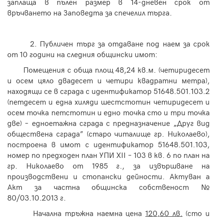
заплаща в пълен размер в 14-дневен срок от
връчването на Заповедта за спечелил търга.
2. Публичен търг за
отдаване под наем за срок
от 10 години на следния общински имот:
Помещения с обща площ 48,24 кв.м.
(четиридесет
и осем цяло двадесет и четири квадратни метра),
находящи се в сграда с идентификатор 51648.501.103.2
(петдесет и една хиляди шестстотин четиридесет и
осем точка петстотин и едно точка сто и три точка
две) – едноетажна сграда с предназначение „Друг вид
обществена сграда” (старо читалище гр. Николаево),
построена в имот с идентификатор 51648.501.103,
номер по предходен план УПИ
XII
– 103 в кв. 6 по план на
гр. Николаево от 1985 г., за извършване на
производствени и стопански дейности. Актуван а
Акт за частна общинска собственост №
80/03.10.2013 г.
Начална тръжна наемна цена
120,60 лв.
(сто и