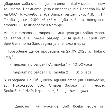
двадесет лева и шестдесет стотинки) – месечен наем
за имота. Наемната цена е определена с Наредба № 18
на ОбС-Николаево, глава втора, раздел
I
, чл. 4(1),
т.
I
-1
Първа зона- 2,50 лв./кв.м. (два лева и петдесет
стотинки за квадратен метър)
Достигнатата на търга наемна цена за първия месец
се заплаща в пълен размер в 14-дневен срок от
връчването на Заповедта за спечелил търга.
Търговете ще се проведат
на 29.09.2023 г.,
както
следва:
-
търгът по раздел І-А, точка 1 – 10:00 часа
-
търгът по раздел І-Б, точка 2 – 10:15 часа
в сградата на Общинска администрация Николаево,
гр. Николаево, обл. Стара Загора, ул. „Георги
Бенковски” № 9, ІІ-ри етаж, Заседателна зала.
Депозит за
участие във всеки един от