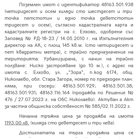
Поземлен имот с идентификатор 48163.501.938
(четиридесет и осем хиляди сто шестдесет и три
точка петстотин и едно точка деветстотин
тридесет и осем),
съгласно кадастралната карта и
кадастралните регистри на с. Елхово, одобрени със
Заповед № РД-18-23 / 14.
05
.2010 г. на Изпълнителния
директор на АК
, с площ 145 кв.м. (сто четиридесет и
пет квадратни метра), с трайно предназначение на
територията:
Урбанизирана
, с начин на трайно
ползване:
Ниско застрояване (до 10 м.)
, с адрес на
имота с. Елхово, ул. „“Зора“, п.код 6174,
общ
.
Николаево
, обл. Стара Загора, н
омер по предходен план:
няма
, при съседи: 48163.501.929; 48163.501.38;
48163.501.931; 48163.116.164 (продажба по Решение №
476 / 27.07.2023 г. на ОбС Николаево). Актуван а Акт
за частна общинска собственост № 585/02.11.2022 г.
Начална тръжна цена за продажба на имота
1193,00 лв.
(хиляда сто деветдесет и три лева).
Достигнатата на търга продажна цена се