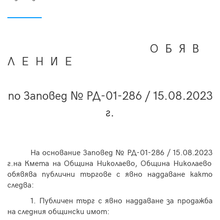
О Б Я В
Л Е Н И Е
по Заповед № РД-01-286 / 15
.
0
8
.202
3
г.
На основание Заповед № РД-01-286 / 15
.
0
8
.202
3
г.на Кмета на Община Николаево, Община Николаево
обявява публични търгове с явно наддаване както
следва:
1. Публичен търг с явно наддаване за
продажба
на следния общински имот: