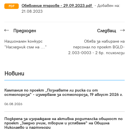
Обявление търгове - 29.09.2023.pdf
- Добавен на:
PDF
21.08.2023
Предходен
Следващ
Национален конкурс
Обява за набиране на
"Наследник съм на ..."
персонал по проект BGLD-
2.003-0003 - 2 бр. психолози
Новини
Кампания по проект „Познавате ли риска си от
остеопороза“ - измерване за остеопороза, 19 август 2026 г.
06.08.2026
Подкрепа за изграждане на активна родителска общност по
проект „Заедно учим, творим и успяваме“ на Община
Николаево и партньори