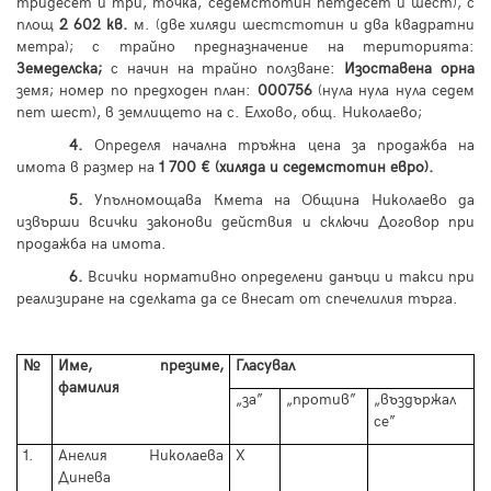
тридесет и три, точка, седемстотин петдесет и шест), с
площ
2 602 кв.
м. (две хиляди шестстотин и два квадратни
метра); с трайно предназначение на територията:
Земеделска;
с начин на трайно ползване:
Изоставена орна
земя; номер по предходен план:
000756
(нула нула нула седем
пет шест), в землището на с. Елхово, общ. Николаево;
4.
Определя начална тръжна цена за продажба на
имота в размер на
1 700 € (хиляда и седемстотин евро).
5.
Упълномощава Кмета на Община Николаево да
извърши всички законови действия и сключи Договор при
продажба на имота.
6.
Всички нормативно определени данъци и такси при
реализиране на сделката да се внесат от спечелилия търга.
№
Име, презиме,
Гласувал
фамилия
„за”
„против”
„въздържал
се”
1.
Анелия Николаева
Х
Динева