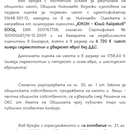
Във връзка с постъпило искане за закупуване на
общински имот, Община Николаево възложи изготвяне на
пазарна оценка за поземлен имот с идентификатор
51648.501.13, находящ се в гр. Николаево. Оценката е
направена от лицензиран оценител
„ЮКОН – Юлий Кайряков“
ЕООД
, ЕИК 200767738, съгласно Сертификат №
100100687/14.12.2009 г. на Камарата на независимите
оценители в България, която е в размер на
6 720 €
(
шест
хиляди седемстотин и двадесет евро) без ДДС
.
Данъчната оценка на имота е в размер на
17
58
,60
€
(хиляда седемстотин и петдесет и осем евро, и шестдесет
евроцента).
Съгласно разпоредбата на чл. 35, ал. 1 от Закона за
общинската собственост, продажбата на имоти и вещи –
частна общинска собственост, се извършва след Решение на
ОбС от Кмета на Общината чрез публичен търг или
публично оповестен конкурс.
Във връзка с гореизложеното и н
а основание
чл. 21, ал.