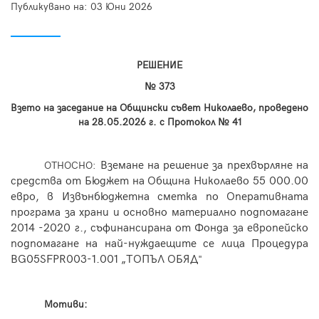
Публикувано на:
03 Юни 2026
РЕШЕНИЕ
№ 373
Взето на заседание на Общински съвет Николаево, проведено
на 28.
05
.2026 г. с Протокол №
41
Вземане на решение за прехвърляне на
ОТНОСНО:
средства от Бюджет на Община Николаево
55 000.00
евро
,
в Извънбюджетна сметка по Оперативната
програма за храни и основно материално подпомагане
2014 -2020 г., съфинансирана от Фонда за европейско
подпомагане на най-нуждаещите се лица Процедура
BG05SFPR003-1.001 „ТОПЪЛ ОБЯД
"
Мотиви: