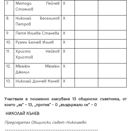
7.
Методи Пейчев
Х
Стоянов
8.
Николай Веселинов
Х
Петров
9.
Петя Илиева Станева
Х
10.
Румен Белчев Илиев
Х
11.
Христо Нейков
Х
Христов
12.
Мюмюн Мюмюн
Х
Джелил
13.
Николай Дончев Кънев
Х
У
частвали в
поименно гласуване
1
3
общински съветника, от
които
„
за
”
– 13,
„
против
”
- 0
„
въздържал
и
се
”
– 0
НИКОЛАЙ КЪНЕВ
Председател Общински съвет-Николаево