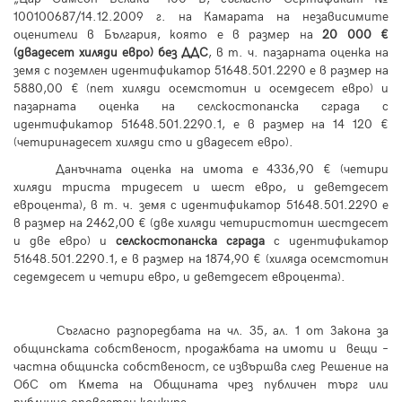
100100687/14.12.2009 г. на Камарата на независимите
оценители в България, която е в размер на
20 000 €
(двадесет хиляди евро)
без ДДС
, в т. ч. пазарната оценка на
земя с поземлен идентификатор 51648.501.2290 е в размер на
5880,00 € (пет хиляди осемстотин и осемдесет евро) и
пазарната оценка на селскостопанска сграда с
идентификатор 51648.501.2290.1, е в размер на 14 120 €
(четиринадесет хиляди сто и двадесет евро).
Данъчната оценка на имота е 4336,90 € (четири
хиляди триста тридесет и шест евро, и деветдесет
евроцента), в т. ч. земя с идентификатор 51648.501.2290 е
в размер на 2462,00 € (две хиляди четиристотин шестдесет
и две евро) и
селскостопанска сграда
с идентификатор
51648.501.2290.1, е в размер на 1874,90 € (хиляда осемстотин
седемдесет и четири евро, и деветдесет евроцента).
Съгласно разпоредбата на чл. 35, ал. 1 от Закона за
общинската собственост, продажбата на имоти и вещи –
частна общинска собственост, се извършва след Решение на
ОбС от Кмета на Общината чрез публичен търг или