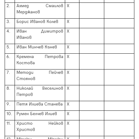
2.
Ахмед Смаилов
Х
Мерджанов
3.
Борис Иванов Колев
Х
4.
Иван Димитров
Х
Иванов
5.
Иван Минчев Кънев
Х
6.
Кремена Петрова
Х
Костова
7.
Методи Пейчев
Х
Стоянов
8.
Николай Веселинов
Х
Петров
9.
Петя Илиева Станева
Х
10.
Румен Белчев Илиев
Х
11.
Христо Нейков
Х
Христов