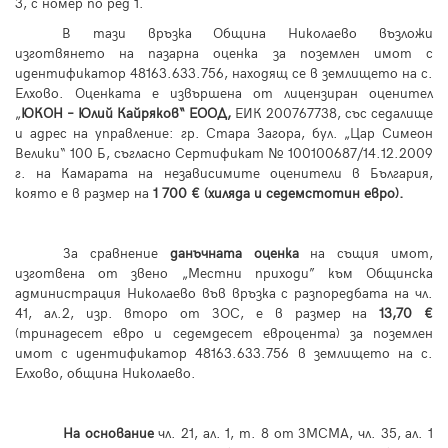
3, с номер по ред 1.
В тази връзка Община Николаево възложи
изготвянето на пазарна оценка за поземлен имот с
идентификатор 48163.633.756, находящ се в землището на с.
Елхово. Оценката е извършена от лицензиран оценител
„
ЮКОН – Юлий Кайряков“ ЕООД,
ЕИК 200767738, със седалище
и адрес на управление: гр. Стара Загора, бул. „Цар Симеон
Велики“ 100 Б, съгласно Сертификат № 100100687/14.12.2009
г. на Камарата на независимите оценители в България,
която е в размер на
1 700 € (хиляда и седемстотин евро).
За сравнение
данъчната оценка
на същия имот,
изготвена от звено „Местни приходи” към Общинска
администрация Николаево във връзка с разпоредбата на чл.
41, ал.2, изр. второ от ЗОС, е в размер на
13,70 €
(тринадесет евро и седемдесет евроцента) за поземлен
имот с идентификатор 48163.633.756 в землището на с.
Елхово, община Николаево.
На основание
чл. 21, ал. 1, т. 8 от ЗМСМА, чл. 35, ал. 1