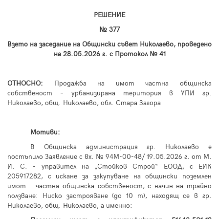
*****************************************************
РЕШЕНИЕ
№ 377
Взето на заседание на Общински съвет Николаево, проведено
на 28.
05
.2026 г. с Протокол №
41
ОТНОСНО:
Продажба на имот частна общинска
собственост – урбанизирана територия в УПИ гр.
Николаево, общ. Николаево, обл. Стара Загора
Мотиви:
В Общинска администрация гр. Николаево е
постъпило Заявление с вх. № 94М-00-48/
19
.05.2026 г. от М.
И. С. - управител на „Стойков Строй“ ЕООД, с ЕИК
205917282, с искане за закупуване на общински поземлен
имот – частна общинска собственост, с начин на трайно
ползване: Ниско застрояване (до 10
m
), находящ се в гр.
Николаево, общ. Николаево, а именно: