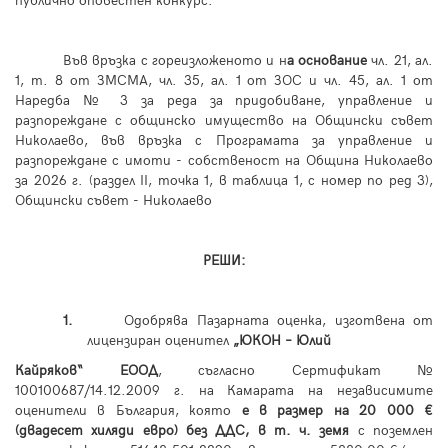
публично оповестен конкурс.
Във връзка с гореизложеното и н
а основание
чл. 21, ал.
1, т. 8 от ЗМСМА, чл. 35, ал. 1 от ЗОС и чл. 45, ал. 1 от
Наредба № 3 за реда за придобиване, управление и
разпореждане с общинско имущество на Общински съвет
Николаево, във връзка с Програмата за управление и
разпореждане с имоти - собственост на Община Николаево
за 2026 г. (раздел
II
, точка 1, в таблица 1
, с
номер по ред 3),
Общински съвет - Николаево
РЕШИ:
1.
Одобрява Пазарната оценка, изготвена от
лицензиран оценител
„ЮКОН – Юлий
Кайряков“ ЕООД
, съгласно Сертификат №
100100687/14.12.2009 г. на Камарата на независимите
оценители в България, която
е в размер на 20 000 €
(двадесет хиляди евро) без ДДС, в т. ч. земя
с поземлен