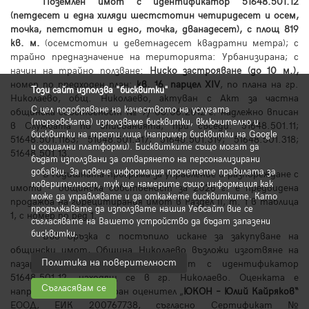
Поземлен имот с идентификатор 51648.501.12
(петдесет и една хиляди шестстотин четиридесет и осем,
точка, петстотин и едно, точка, дванадесет), с площ 819
кв. м.
(осемстотин и деветнадесет квадратни метра); с
трайно предназначение на територията: Урбанизирана; с
начин на трайно ползване:
Ниско застрояване (до 10 м.),
номер по предходен план:
кв. 16, парцел XIV
, по плана на гр.
Този сайт използва "бисквитки"
Николаево, общ. Николаево, актуван с Акт за частна
С цел подобряване на качеството на услугата
общинска собственост № 7/ 08.06.2012 г. надлежно вписан
(търговската) използваме бисквитки, включително и
в Службата по вписванията, при съседи: 51648.501.11;
бисквитки на трети лица (например бисквитки на Google
51648.501.1163; 51648.501.317
;
51648.501.319; 51648.501.318;
и социални платформи). Бисквитките също могат да
51648.501.13.
бъдат използвани за отварянето на персонализирани
добавки. За повече информация прочетете правилата за
В Годишната програма за управление и разпореждане с
поверителност, тук ще намерите също информация как
имоти – общинска собственост за 202
6
г. е предвидена
може да управлявате и да откажете бисквитките. Като
продажба на горецитирания имот в Раздел II, т. 1 в таблица
продължавате да използвате нашия Уебсайт вие се
1, с номер по ред
1
.
съгласявате на Вашето устройство да бъдат запазени
бисквитки.
Във връзка с постъпило искане за закупуване на
общински имот, Община Николаево възложи изготвяне на
Политика на поверителност
пазарна оценка за поземлен имот с идентификатор
51648.501.12, находящ се в гр. Николаево. Оценката е
Съгласявам се
направена от лицензиран оценител „
ЮКОН – Юлий Кайряков“
ЕООД, ЕИК 200767738, съгласно Сертификат №