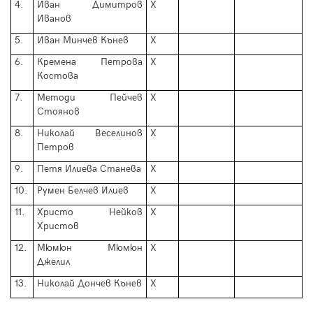
4.
Иван Димитров
Х
Иванов
5.
Иван Минчев Кънев
Х
6.
Кремена Петрова
Х
Костова
7.
Методи Пейчев
Х
Стоянов
8.
Николай Веселинов
Х
Петров
9.
Петя Илиева Станева
Х
10.
Румен Белчев Илиев
Х
11.
Христо Нейков
Х
Христов
12.
Мюмюн Мюмюн
Х
Джелил
13.
Николай Дончев Кънев
Х