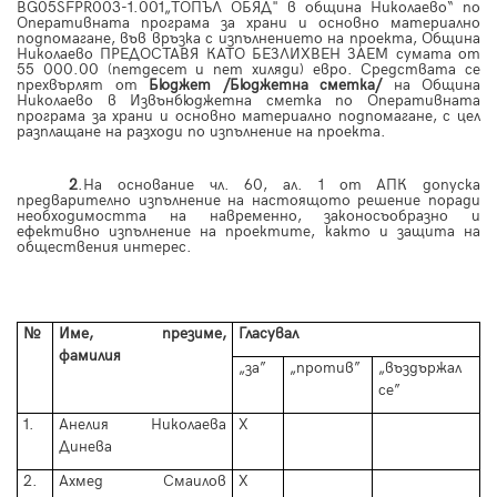
BG05SFPR003-1.001„ТОПЪЛ ОБЯД" в община Николаево“ по
Оперативната програма за храни и основно материално
подпомагане, във връзка с изпълнението на проекта, Община
Николаево ПРЕДОСТАВЯ КАТО БЕЗЛИХВЕН ЗАЕМ сумата от
55 000.00
(
петдесет и пет хиляди
)
евро. Средствата се
прехвърлят от
Бюджет /Бюджетна сметка/
на Община
Николаево в Извънбюджетна сметка по Оперативната
програма за храни и основно материално подпомагане, с цел
разплащане на разходи по изпълнение на проекта.
2
.На основание чл. 60, ал. 1 от АПК допуска
предварително изпълнение на настоящото решение поради
необходимостта на навременно, законосъобразно и
ефективно изпълнение на проектите, както и защита на
обществения интерес.
№
Име, презиме,
Гласувал
фамилия
„за”
„против”
„въздържал
се”
1.
Анелия Николаева
Х
Динева
2.
Ахмед Смаилов
Х