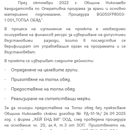
През октомври 2022 г. Община Николаево
кандидатства по Оперативна програма за храни и основно
материално подпомагане, Процедура BG05SFPR003-
1.001„ТОПЪЛ ОБЯД".
В процеса на изпълнение на проекта е необходимо
осигуряване на финансов ресурс за извършване на допустими
възстановими разходи, които в последствие се
верифицират от управляващия орган на програмата и се
възстановяват.
В проекта се извършват следните дейности:
·
Определяне на целевите групи.
·
Приготвяне на топъл обяд.
·
Предоставяне на топъл обяд
·
Реализиране на съпътстващи мерки.
За да осигури предоставяне на Топъл обяд без прекъсване
Община Николаево сключи договор № РД-51-16/ 26.09.2025
год. с фирма ,,КЕЙ ЕНД ВИ“ ООД, след проведена процедура
на основание чл. 20, ал.4, т.3 от ЗОП. Приготвянето на,