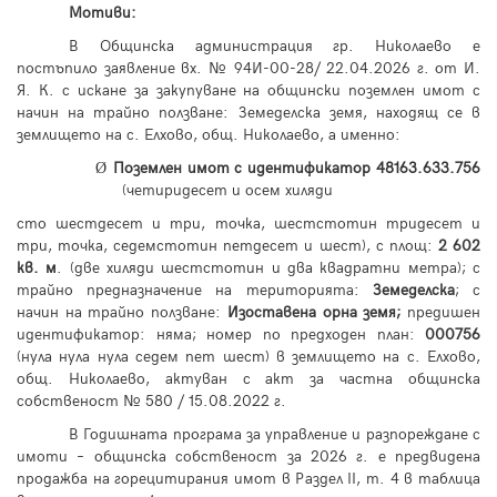
Мотиви:
В Общинска администрация гр. Николаево е
постъпило заявление вх. № 94И-00-
28
/
22
.04.2026 г. от И.
Я. К. с искане за закупуване на общински поземлен имот с
начин на трайно ползване: Земеделска земя, находящ се в
землището на с. Елхово, общ. Николаево, а именно:
Поземлен имот с идентификатор 48163.633.756
Ø
(четиридесет и осем хиляди
сто шестдесет и три, точка, шестстотин тридесет и
три, точка, седемстотин петдесет и шест), с площ:
2 602
кв. м
. (две хиляди шестстотин и два квадратни метра); с
трайно предназначение на територията:
Земеделска
; с
начин на трайно ползване:
Изоставена орна земя;
предишен
идентификатор: няма; номер по предходен план:
000756
(нула нула нула седем пет шест) в землището на с. Елхово,
общ. Николаево, актуван с акт за частна общинска
собственост №
580
/ 15.08.2022 г.
В Годишната програма за управление и разпореждане с
имоти – общинска собственост за 2026 г. е предвидена
продажба на горецитирания имот в Раздел II, т. 4 в таблица