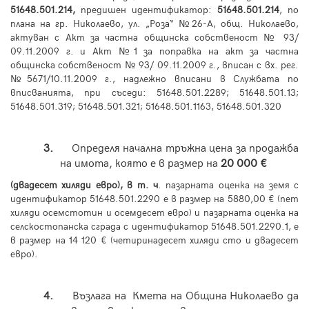
51648.501.214,
предишен идентификатор:
51648.501.214
, по
плана на гр. Николаево, ул. „Роза“ №26-А, общ. Николаево,
актуван с Акт за частна общинска собственост № 93/
09.11.2009 г. и Акт №1 за поправка на акт за частна
общинска собственост № 93/ 09.11.2009 г., вписан с вх. рег.
№5671/10.11.2009 г., надлежно вписани в Службата по
вписванията, при съседи: 51648.501.2289; 51648.501.13;
51648.501.319; 51648.501.321; 51648.501.1163, 51648.501.320
3.
Определя начална тръжна цена за продажба
на имота, която е в размер на
20 000 €
(двадесет хиляди евро), в т. ч
. пазарната оценка на земя с
идентификатор 51648.501.2290 е в размер на 5880,00 € (пет
хиляди осемстотин и осемдесет евро) и пазарната оценка на
селскостопанска сграда с идентификатор 51648.501.2290.1, е
в размер на 14 120 € (четиринадесет хиляди сто и двадесет
евро).
4.
Възлага на Кмета на Община Николаево да