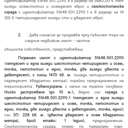
идентификатор 51648.501.2290 е в размер на 5880,00 € (пет
хиляди осемстотин и осемдесет евро) и
селскостопанска
сграда
с идентификатор 51648.501.2290.1 е в размер на 14
120 € (четиринадесет хиляди сто и двадесет евро).
2.
Дава съгласие за продажба чрез публичен търг на
следния недвижим имот – частна
общинска собственост, представляващ:
Поземлен имот с идентификатор 51648.501.2290
(
петдесет и една хиляди шестстотин
четиридесет и осем,
точка, петстотин и едно, точка, две хиляди двеста и
деветдесет), с площ 1470 кв. м.
(хиляда четиристотин и
седемдесет квадратни метра); трайно предназначение на
територията:
Урбанизирана
; с начин на трайно ползване:
Ниско застрояване
(до 10 м.),
ведно със
сграда с
идентификатор 51648.501.2290.1 (петдесет и една хиляди
шестстотин четиридесет и осем, точка, петстотин и
едно, точка, две хиляди двеста и деветдесет, точка, едно);
със
ЗП: 228 кв. м. (двеста двадесет и осем квадратни
метра), брой етажи: 1 (един),
предназначение:
Селскостопанска сграда; номер по предходен план: