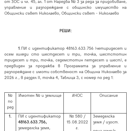
от ЗОС и чл. 45, ал. 1 от Наредба № 3 за реда за придобиване,
управление и разпореждане с общинско имущество на
Общински съвет Николаево, Общински съвет - Николаево
РЕШИ:
1
.ПИ с идентификатор 48163.633.756 (четиридесет и
осем хиляди сто шестдесет и три, точка, шестстотин
тридесет и три, точка, седемстотин петдесет и шест), е
предвиден за продажба в Програмата за управление и
разпореждане с имоти собственост на Община Николаево за
2026 г., в раздел
II
,
точка 4
, Таблица
3,
с номер по ред 1:
№
Имотен № и землище
АЧОС
Описание
по
ред
1.
ПИ с идентификатор
№
580
/
Земеделска
48163.633.756,
15
.08.2022
земя / изост.
земеделска земя,
г.
орна земя/с