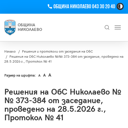
Телефон
Община Николаево 043 30 20 40
Hi
Co
Tog
ОБЩИНА
Toggl
Bu
НИКОЛАЕВО
navig
Търсене
Начало
Решения и протоколи от заседания на ОбС
Решения на ОбС Николаево №№ 373-384 от заседание, проведено на
28.5.2026 г., Протокол № 41
A
A
Размер на шрифта:
A
Решения на ОбС Николаево №
№ 373-384 от заседание,
проведено на 28.5.2026 г.,
Протокол № 41