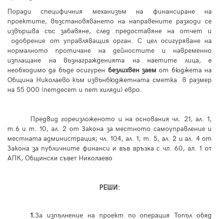
Поради специфичния механизъм на финансиране на
проектите, възстановяването на направените разходи се
извършва със забавяне, след предоставяне на отчет и
одобрение от управляващия орган. С цел осигуряване на
нормалното протичане на дейностите и навременно
изплащане на възнагражденията на наетите лица, е
необходимо да бъде осигурен
безлихвен заем
от бюджета на
Община Николаево към извънбюджетната сметка в размер
на 55 000
(
петдесет и пет хиляди
)
евро.
Предвид гореизложеното и на основания чл. 21, ал. 1,
т.6 и т. 10, ал. 2 от Закона за местното самоуправление и
местната администрация; чл. 104, ал. 1, т. 5, ал. 2 и ал. 4 от
Закона за публичните финанси
и във връзка с чл. 60, ал. 1 от
АПК, Общински съвет Николаево
РЕШИ:
1.
За изпълнение на проект по операция Топъл обяд