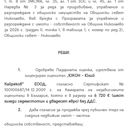
1, т. 8 от ЗМСМА, чл. 35, ал. 1 от ЗОС и чл. 45, ал. 1 от
Наредба № 3 за реда за придобиване, управление и
разпореждане с общинско имущество на Общински съвет
Николаево, във връзка с Програмата за управление и
разпореждане с имоти - собственост на Община Николаево
за 2026 г. (раздел
II
, точка 1, в таблица 1
, с
номер по ред 2),
Общински съвет - Николаево
РЕШИ:
1.
Одобрява Пазарната оценка, изготвена от
лицензиран оценител „
ЮКОН – Юлий
Кайряков“ ЕООД,
съгласно Сертификат №
100100687/14.12.2009 г. на Камарата на независимите
оценители в България, която е в размер на
6 720 € (шест
хиляди седемстотин и двадесет евро) без ДДС.
2.
Дава съгласие за продажба чрез публичен търг на
следния недвижим имот – частна
общинска собственост, представляващ: