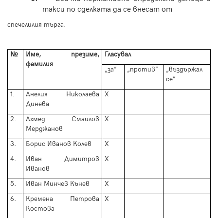
такси по сделката да се внесат от
спечелилия търга.
№
Име, презиме,
Гласувал
фамилия
„за”
„против”
„въздържал
се”
1.
Анелия Николаева
Х
Динева
2.
Ахмед Смаилов
Х
Мерджанов
3.
Борис Иванов Колев
Х
4.
Иван Димитров
Х
Иванов
5.
Иван Минчев Кънев
Х
6.
Кремена Петрова
Х
Костова