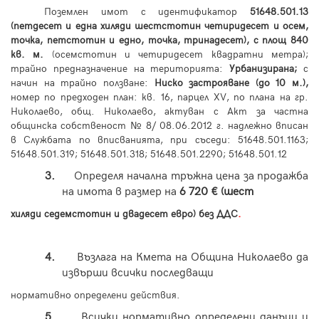
Поземлен имот с идентификатор
51648.501.13
(петдесет и една хиляди шестстотин четиридесет и осем,
точка, петстотин и едно, точка, тринадесет), с площ 840
кв. м.
(осемстотин и четиридесет квадратни метра);
трайно предназначение на територията:
Урбанизирана;
с
начин на трайно ползване:
Ниско застрояване (до 10 м.),
номер по предходен план: кв. 16, парцел XV, по плана на гр.
Николаево, общ. Николаево, актуван с Акт за частна
общинска собственост № 8/ 08.06.2012 г. надлежно вписан
в Службата по вписванията, при съседи: 51648.501.1163;
51648.501.319; 51648.501.318; 51648.501.2290; 51648.501.12
3.
Определя начална тръжна цена за продажба
на имота в размер на
6 720 € (шест
хиляди седемстотин и двадесет евро) без ДДС
.
4.
Възлага на Кмета на Община Николаево да
извърши всички последващи
нормативно определени действия.
5.
Всички нормативно определени данъци и