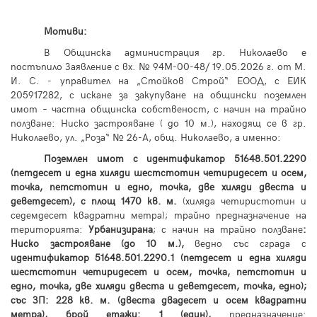
Мотиви:
В Общинска администрация гр. Николаево
e
постъпило Заявление с вх. № 94М-00-48/
19
.05.2026 г. от М.
И. С. - управител на „Стойков Строй“ ЕООД, с ЕИК
205917282, с искане за закупуване на общински поземлен
имот – частна общинска собственост, с начин на трайно
ползване: Ниско застрояване ( до 10 м.), находящ се в гр.
Николаево, ул. „Роза“ № 26-А, общ. Николаево, а именно:
Поземлен имот с идентификатор 51648.501.2290
(петдесет и една хиляди шестстотин четиридесет и осем,
точка, петстотин и едно, точка, две хиляди двеста и
деветдесет), с площ 1470 кв. м.
(хиляда четиристотин и
седемдесет квадратни метра); трайно предназначение на
територията:
Урбанизирана
; с начин на трайно ползване
:
Ниско застрояване (до 10 м.),
ведно със сграда с
идентификатор 51648.501.2290.1 (петдесет и една хиляди
шестстотин четиридесет и осем, точка, петстотин и
едно, точка, две хиляди двеста и деветдесет, точка, едно);
със ЗП: 228 кв. м. (двеста двадесет и осем квадратни
метра), брой етажи: 1 (един),
предназначение: