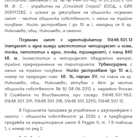
постъпило Заявление с вх. № № 94М-00-48/
19
.05.2026 г. от
М. И. С. - управител на „Стойков Строй“ ЕООД, с ЕИК
205917282, с искане за закупуване на общински поземлен
имот – частна общинска собственост, с начин на трайно
ползване: Ниско застрояване ( до 10 м.), находящ се в гр.
Николаево, общ. Николаево, а именно:
Поземлен имот с идентификатор 51648.501.13
(петдесет и една хиляди шестстотин четиридесет и осем,
точка, петстотин и едно, точка, тринадесет), с площ 840
кв. м.
(осемстотин и четиридесет квадратни метра);
трайно предназначение на територията:
Урбанизирана
; с
начин на трайно ползване:
Ниско застрояване
(до 10 м.),
номер по предходен план:
кв. 16, парцел XV
, по плана на гр.
Николаево, общ. Николаево, актуван с Акт за частна
общинска собственост № 8/ 08.06.2012 г. надлежно вписан
в Службата по вписванията, при съседи: 51648.501.1163;
51648.501.319; 51648.501.318; 51648.501.2290; 51648.501.12.
В Годишната програма за управление и разпореждане с
имоти – общинска собственост за 202
6
г. е предвидена
продажба на горецитирания имот в Раздел II, т. 1 в таблица
1, с номер по ред 2.