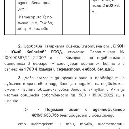
изоставена орна
площ
2 602
кв.
земя,
м.
Категория:
X
; по
плана на с. Елхово,
общ. Николаево
2
.
Одобрява Пазарната оценка, изготвена от „
ЮКОН
– Юлий Кайряков“ ЕООД
, съгласно Сертификат №
100100687/14.12.2009 г. на Камарата на независимите
оценители в България – лицензиран оценител, която е в
размер на
1 700 € (хиляда и седемстотин евро), без ДДС;
3.
Дава съгласие за организиране и провеждане на
публичен търг с явно наддаване за продажба на недвижимия
имот – частна общинска собственост, актуван с Акт за
частна общинска собственост №
580
/
15
.08.2022 г., а
именно:
-
Поземлен имот с идентификатор
Ø
48163.633.756
(четиридесет и осем хиляди
сто шестдесет и три, точка, шестстотин