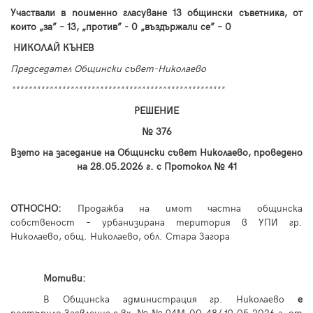
У
частвали в
поименно гласуване
1
3
общински съветника, от
които
„
за
”
– 13,
„
против
”
- 0
„
въздържал
и
се
”
– 0
НИКОЛАЙ КЪНЕВ
Председател Общински съвет-Николаево
***************************************************
РЕШЕНИЕ
№ 376
Взето на заседание на Общински съвет Николаево, проведено
на 28.
05
.2026 г. с Протокол №
41
ОТНОСНО:
Продажба на имот частна общинска
собственост – урбанизирана територия в УПИ гр.
Николаево, общ. Николаево, обл. Стара Загора
Мотиви:
В Общинска администрация гр. Николаево
е