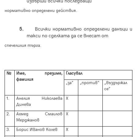
извърши всички последващи
нормативно определени действия.
5.
Всички нормативно определени данъци и
такси по сделката да се внесат от
спечелилия търга.
№
Име, презиме,
Гласувал
фамилия
„за”
„против”
„въздържал
се”
1.
Анелия Николаева
Х
Динева
2.
Ахмед Смаилов
Х
Мерджанов
3.
Борис Иванов Колев
Х