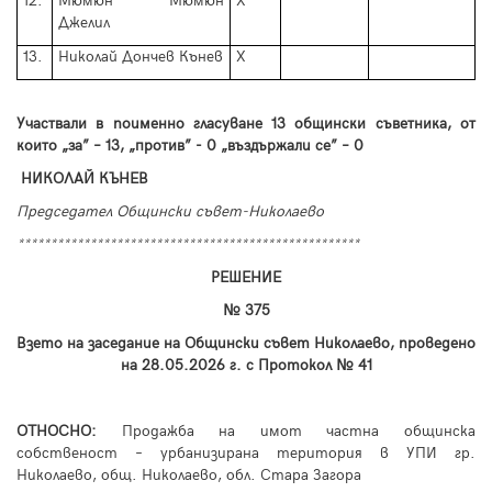
12.
Мюмюн Мюмюн
Х
Джелил
13.
Николай Дончев Кънев
Х
У
частвали в
поименно гласуване
1
3
общински съветника, от
които
„
за
”
– 13,
„
против
”
- 0
„
въздържал
и
се
”
– 0
НИКОЛАЙ КЪНЕВ
Председател Общински съвет-Николаево
****************************************************
РЕШЕНИЕ
№ 375
Взето на заседание на Общински съвет Николаево, проведено
на 28.
05
.2026 г. с Протокол №
41
ОТНОСНО:
Продажба на имот частна общинска
собственост – урбанизирана територия в УПИ гр.
Николаево, общ. Николаево, обл. Стара Загора