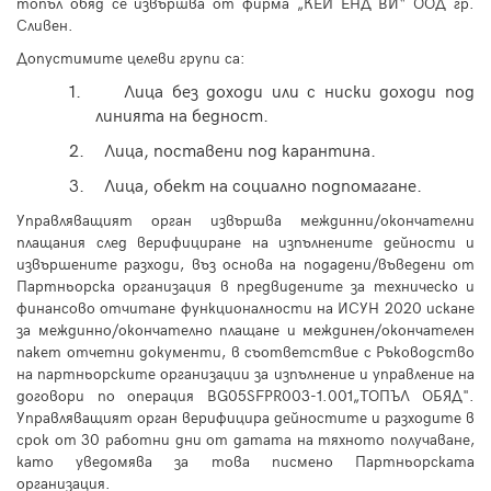
топъл обяд се извършва от фирма „КЕЙ ЕНД ВИ“ ООД гр.
Сливен.
Допустимите целеви групи са:
1.
Лица без доходи или с ниски доходи под
линията на бедност.
2.
Лица, поставени под карантина.
3.
Лица, обект на социално подпомагане.
Управляващият орган извършва междинни/окончателни
плащания след верифициране на изпълнените дейности и
извършените разходи, въз основа на подадени/въведени от
Партньорска организация в предвидените за техническо и
финансово отчитане функционалности на ИСУН 2020 искане
за междинно/окончателно плащане и междинен/окончателен
пакет отчетни документи, в съответствие с Ръководство
на партньорските организации за изпълнение и управление на
договори по операция BG05SFPR003-1.001„ТОПЪЛ ОБЯД".
Управляващият орган верифицира дейностите и разходите в
срок от 30 работни дни от датата на тяхното получаване,
като уведомява за това писмено Партньорската
организация.