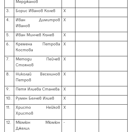
Мерджанов
3.
Борис Иванов Колев
Х
4.
Иван Димитров
Х
Иванов
5.
Иван Минчев Кънев
Х
6.
Кремена Петрова
Х
Костова
7.
Методи Пейчев
Х
Стоянов
8.
Николай Веселинов
Х
Петров
9.
Петя Илиева Станева
Х
10.
Румен Белчев Илиев
Х
11.
Христо Нейков
Х
Христов
12.
Мюмюн Мюмюн
-
Джелил