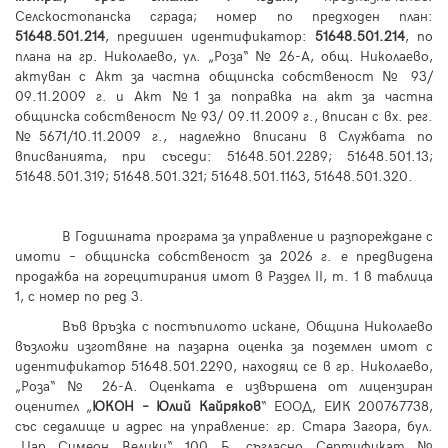
Селскостопанска сграда; номер по предходен план:
51648.501.214
, предишен идентификатор:
51648.501.214
, по
плана на гр. Николаево, ул. „Роза“ № 26-А, общ. Николаево,
актуван с Акт за частна общинска собственост № 93/
09.11.2009 г. и Акт №1 за поправка на акт за частна
общинска собственост № 93/ 09.11.2009 г., вписан с вх. рег.
№5671/10.11.2009 г., надлежно вписани в Службата по
вписванията, при съседи: 51648.501.2289; 51648.501.13;
51648.501.319; 51648.501.321; 51648.501.1163, 51648.501.320.
В Годишната програма за управление и разпореждане с
имоти – общинска собственост за 202
6
г. е предвидена
продажба на горецитирания имот в Раздел II, т. 1 в таблица
1, с номер по ред 3.
Във връзка с постъпилото искане, Община Николаево
възложи изготвяне на пазарна оценка за поземлен имот с
идентификатор 51648.501.2290, находящ се в гр. Николаево,
„Роза“ № 26-А. Оценката е извършена от лицензиран
оценител „
ЮКОН – Юлий Кайряков
“ ЕООД, ЕИК 200767738,
със седалище и адрес на управление: гр. Стара Загора, бул.
„Цар Симеон Велики“ 100 Б, съгласно Сертификат №