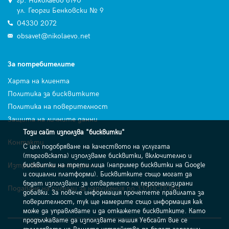
гр. Николаево 6190
ул. Георги Бенковски № 9
04330 2072
obsavet@nikolaevo.net
За потребителите
Харта на клиента
Политика за бисквитките
Политика на поверителност
Защита на личните данни
Този сайт използва "бисквитки"
Контакти
С цел подобряване на качеството на услугата
(търговската) използваме бисквитки, включително и
Изтриване на лични данни
бисквитки на трети лица (например бисквитки на Google
и социални платформи). Бисквитките също могат да
бъдат използвани за отварянето на персонализирани
Подаване на сигнали за нарушения по ЗЗЛПСПОИН
добавки. За повече информация прочетете правилата за
поверителност, тук ще намерите също информация как
може да управлявате и да откажете бисквитките. Като
продължавате да използвате нашия Уебсайт вие се