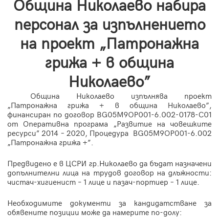
Община Николаево набира
персонал за изпълнението
на проект „Патронажна
грижа + в община
Николаево”
Община Николаево изпълнява проект
„Патронажна грижа + в община Николаево”,
финансиран по договор BG05M9OP001-6.002-0178-C01
от Оперативна програма „Развитие на човешките
ресурси” 2014 – 2020, Процедура BG05M9OP001-6.002
„Патронажна грижа +”.
Предвидено е в ЦСРИ гр.Николаево да бъдат назначени
допълнителни лица на трудов договор на длъжности:
чистач-хигиенист – 1 лице и пазач-портиер – 1 лице.
Необходимите документи за кандидатстване за
обявените позиции може да намерите по-долу: