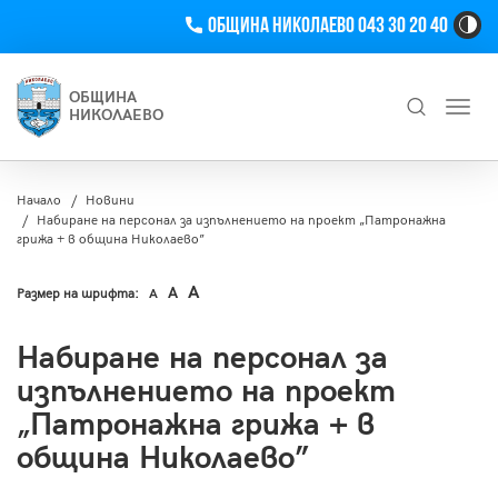
Телефон
Община Николаево 043 30 20 40
Hi
Co
Tog
ОБЩИНА
Toggl
Bu
НИКОЛАЕВО
navig
Търсене
Начало
Новини
Набиране на персонал за изпълнението на проект „Патронажна
грижа + в община Николаево”
A
A
Размер на шрифта:
A
Набиране на персонал за
изпълнението на проект
„Патронажна грижа + в
община Николаево”