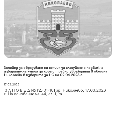
Заповед за образуване на секция за гласуване с подвижна
избирателна кутия за хора с трайни увреждания в община
Николаево в изборите за НС на 02.04.2023 г.
17.03.2023
З А П О В Е Д № РД-01-101 гр. Николаево, 17.03.2023
г. На основание чл. 44, ал. 1, т....