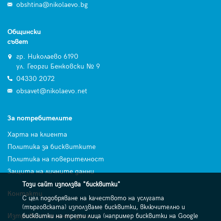
obshtina@nikolaevo.bg
Общински
съвет
гр. Николаево 6190
ул. Георги Бенковски № 9
04330 2072
obsavet@nikolaevo.net
За потребителите
Харта на клиента
Политика за бисквитките
Политика на поверителност
Защита на личните данни
Този сайт използва "бисквитки"
Контакти
С цел подобряване на качеството на услугата
(търговската) използваме бисквитки, включително и
Изтриване на лични данни
бисквитки на трети лица (например бисквитки на Google