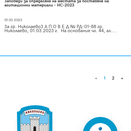
Заповеди за определяне на местата за поставяне на
агитационни материали - НС-2023
01.03.2023
За гр. НиколаевоЗ А П О В Е Д № РД-01-88 гр.
Николаево, 01.03.2023 г. На основание чл. 44, ал....
«
1
2
»