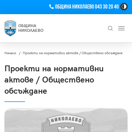
Телефон
Община Николаево 043 30 20 40
Hi
Co
Tog
ОБЩИНА
Toggl
Bu
НИКОЛАЕВО
navig
Търсене
Начало
Проекти на нормативни актове / Обществено обсъждане
Проекти на нормативни
актове / Обществено
обсъждане