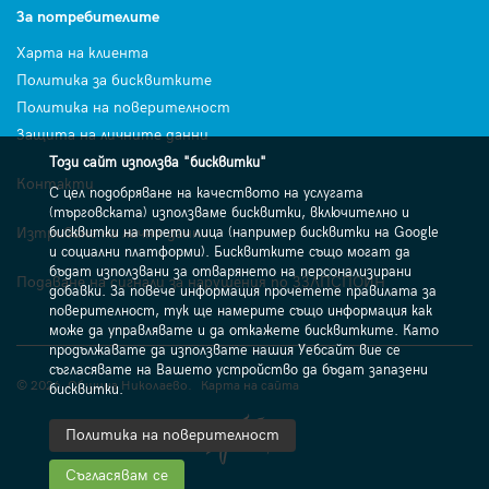
За потребителите
Харта на клиента
Политика за бисквитките
Политика на поверителност
Защита на личните данни
Този сайт използва "бисквитки"
Контакти
С цел подобряване на качеството на услугата
(търговската) използваме бисквитки, включително и
Изтриване на лични данни
бисквитки на трети лица (например бисквитки на Google
и социални платформи). Бисквитките също могат да
бъдат използвани за отварянето на персонализирани
Подаване на сигнали за нарушения по ЗЗЛПСПОИН
добавки. За повече информация прочетете правилата за
поверителност, тук ще намерите също информация как
може да управлявате и да откажете бисквитките. Като
продължавате да използвате нашия Уебсайт вие се
съгласявате на Вашето устройство да бъдат запазени
© 2026. Община Николаево.
Карта на сайта
бисквитки.
Политика на поверителност
Съгласявам се