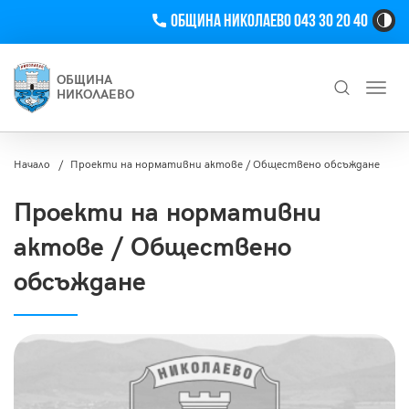
Телефон
Община Николаево 043 30 20 40
Hi
Co
Tog
ОБЩИНА
Toggl
Bu
НИКОЛАЕВО
navig
Търсене
Начало
Проекти на нормативни актове / Обществено обсъждане
Проекти на нормативни
актове / Обществено
обсъждане