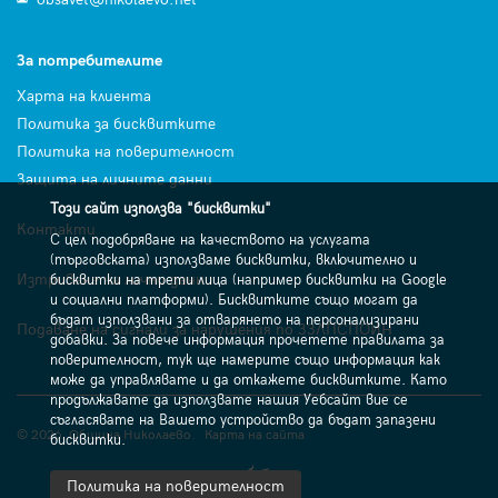
За потребителите
Харта на клиента
Политика за бисквитките
Политика на поверителност
Защита на личните данни
Този сайт използва "бисквитки"
Контакти
С цел подобряване на качеството на услугата
(търговската) използваме бисквитки, включително и
Изтриване на лични данни
бисквитки на трети лица (например бисквитки на Google
и социални платформи). Бисквитките също могат да
бъдат използвани за отварянето на персонализирани
Подаване на сигнали за нарушения по ЗЗЛПСПОИН
добавки. За повече информация прочетете правилата за
поверителност, тук ще намерите също информация как
може да управлявате и да откажете бисквитките. Като
продължавате да използвате нашия Уебсайт вие се
съгласявате на Вашето устройство да бъдат запазени
© 2026. Община Николаево.
Карта на сайта
бисквитки.
Политика на поверителност